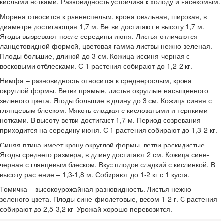
кислыми нотками. Разновидность устойчива к холоду и насекомым.
Морена относится к раннеспелым, крона овальная, широкая, в
диаметре достигающая 1,7 м. Ветви достигают в высоту 1,7 м.
Ягоды вызревают после середины июня. Листья отличаются
ланцетовидной формой, цветовая гамма листвы нежно-зеленая.
Плоды большие, длиной до 3 см. Кожица иссиня-черная с
восковыми отблесками. С 1 растения собирают до 1,2-2 кг.
Нимфа – разновидность относится к среднерослым, крона
округлой формы. Ветви прямые, листья округлые насыщенного
зеленого цвета. Ягоды большие в длину до 3 см. Кожица синяя с
глянцевым блеском. Мякоть сладкая с кисловатыми и терпкими
нотками. В высоту ветви достигают 1,7 м. Период созревания
приходится на середину июня. С 1 растения собирают до 1,3-2 кг.
Синяя птица имеет крону округлой формы, ветви раскидистые.
Ягоды среднего размера, в длину достигают 2 см. Кожица сине-
черная с глянцевым блеском. Вкус плодов сладкий с кислинкой. В
высоту растение – 1,3-1,8 м. Собирают до 1-2 кг с 1 куста.
Томичка – высокоурожайная разновидность. Листья нежно-
зеленого цвета. Плоды сине-фиолетовые, весом 1-2 г. С растения
собирают до 2,5-3,2 кг. Урожай хорошо перевозится.