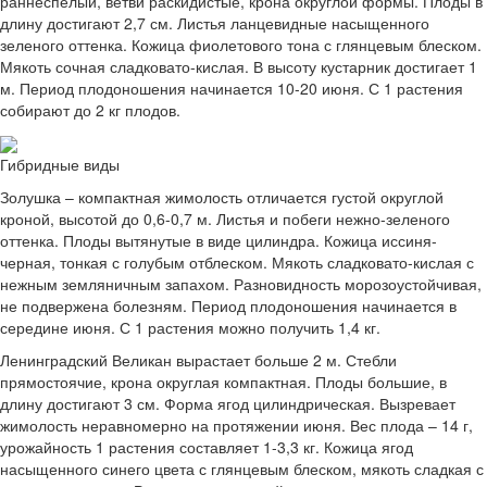
раннеспелый, ветви раскидистые, крона округлой формы. Плоды в
длину достигают 2,7 см. Листья ланцевидные насыщенного
зеленого оттенка. Кожица фиолетового тона с глянцевым блеском.
Мякоть сочная сладковато-кислая. В высоту кустарник достигает 1
м. Период плодоношения начинается 10-20 июня. С 1 растения
собирают до 2 кг плодов.
Гибридные виды
Золушка – компактная жимолость отличается густой округлой
кроной, высотой до 0,6-0,7 м. Листья и побеги нежно-зеленого
оттенка. Плоды вытянутые в виде цилиндра. Кожица иссиня-
черная, тонкая с голубым отблеском. Мякоть сладковато-кислая с
нежным земляничным запахом. Разновидность морозоустойчивая,
не подвержена болезням. Период плодоношения начинается в
середине июня. С 1 растения можно получить 1,4 кг.
Ленинградский Великан вырастает больше 2 м. Стебли
прямостоячие, крона округлая компактная. Плоды большие, в
длину достигают 3 см. Форма ягод цилиндрическая. Вызревает
жимолость неравномерно на протяжении июня. Вес плода – 14 г,
урожайность 1 растения составляет 1-3,3 кг. Кожица ягод
насыщенного синего цвета с глянцевым блеском, мякоть сладкая с