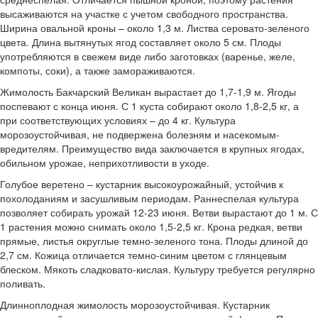
высаживаются на участке с учетом свободного пространства.
Ширина овальной кроны – около 1,3 м. Листва серовато-зеленого
цвета. Длина вытянутых ягод составляет около 5 см. Плоды
употребляются в свежем виде либо заготовках (варенье, желе,
компоты, соки), а также замораживаются.
Жимолость Бакчарский Великан вырастает до 1,7-1,9 м. Ягоды
поспевают с конца июня. С 1 куста собирают около 1,8-2,5 кг, а
при соответствующих условиях – до 4 кг. Культура
морозоустойчивая, не подвержена болезням и насекомым-
вредителям. Преимущество вида заключается в крупных ягодах,
обильном урожае, неприхотливости в уходе.
Голубое веретено – кустарник высокоурожайный, устойчив к
похолоданиям и засушливым периодам. Раннеспелая культура
позволяет собирать урожай 12-23 июня. Ветви вырастают до 1 м. С
1 растения можно снимать около 1,5-2,5 кг. Крона редкая, ветви
прямые, листья округлые темно-зеленого тона. Плоды длиной до
2,7 см. Кожица отличается темно-синим цветом с глянцевым
блеском. Мякоть сладковато-кислая. Культуру требуется регулярно
поливать.
Длинноплодная жимолость морозоустойчивая. Кустарник