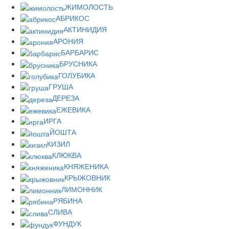
ЖИМОЛОСТЬ
АБРИКОС
АКТИНИДИЯ
АРОНИЯ
БАРБАРИС
БРУСНИКА
ГОЛУБИКА
ГРУША
ДЕРЕЗА
ЕЖЕВИКА
ИРГА
ЙОШТА
КИЗИЛ
КЛЮКВА
КНЯЖЕНИКА
КРЫЖОВНИК
ЛИМОННИК
РЯБИНА
СЛИВА
ФУНДУК