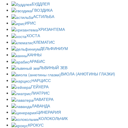
БУДДЛЕЯ
ГВОЗДИКА
АСТИЛЬБА
ИРИС
ХРИЗАНТЕМА
ХОСТА
КЛЕМАТИС
ДЕЛЬФИНИУМ
КАННЫ
АРАБИС
ЛЬВИНЫЙ ЗЕВ
ВИОЛА (АНЮТИНЫ ГЛАЗКИ)
НАРЦИСС
ГЕЙХЕРА
ЛИАТРИС
ЛАВАТЕРА
ЛАВАНДА
ЦИНЕРАРИЯ
КОЛОКОЛЬЧИК
КРОКУС