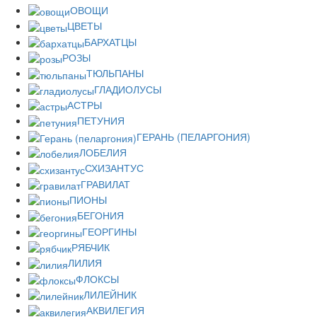
ОВОЩИ
ЦВЕТЫ
БАРХАТЦЫ
РОЗЫ
ТЮЛЬПАНЫ
ГЛАДИОЛУСЫ
АСТРЫ
ПЕТУНИЯ
ГЕРАНЬ (ПЕЛАРГОНИЯ)
ЛОБЕЛИЯ
СХИЗАНТУС
ГРАВИЛАТ
ПИОНЫ
БЕГОНИЯ
ГЕОРГИНЫ
РЯБЧИК
ЛИЛИЯ
ФЛОКСЫ
ЛИЛЕЙНИК
АКВИЛЕГИЯ