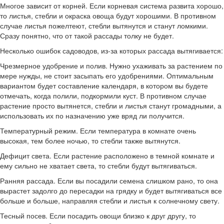
Многое зависит от корней. Если корневая система развита хорошо,
то листья, стебли и окраска овоща будут хорошими. В противном
случае листья пожелтеют, стебли вытянутся и станут ломкими.
Сразу понятно, что от такой рассады толку не будет.
Несколько ошибок садоводов, из-за которых рассада вытягивается:
Чрезмерное удобрение и полив. Нужно ухаживать за растением по
мере нужды, не стоит засыпать его удобрениями. Оптимальным
вариантом будет составление календаря, в котором вы будете
отмечать, когда полили, подкормили куст. В противном случае
растение просто вытянется, стебли и листья станут громадными, а
использовать их по назначению уже вряд ли получится.
Температурный режим. Если температура в комнате очень
высокая, тем более ночью, то стебли также вытянутся.
Дефицит света. Если растение расположено в темной комнате и
ему сильно не хватает света, то стебли будут вытягиваться.
Ранняя рассада. Если вы посадили семена слишком рано, то она
вырастет задолго до пересадки на грядку и будет вытягиваться все
больше и больше, направляя стебли и листья к солнечному свету.
Тесный посев. Если посадить овощи близко к друг другу, то