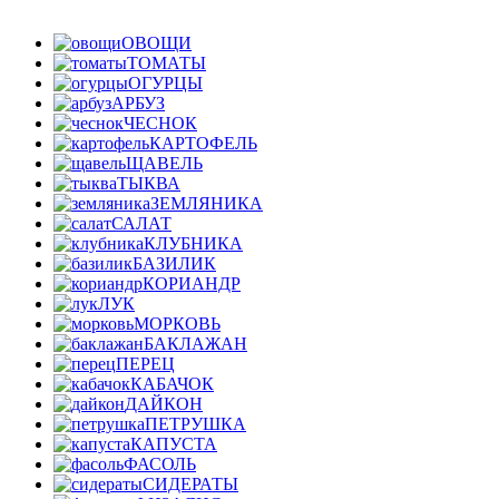
ОВОЩИ
ТОМАТЫ
ОГУРЦЫ
АРБУЗ
ЧЕСНОК
КАРТОФЕЛЬ
ЩАВЕЛЬ
ТЫКВА
ЗЕМЛЯНИКА
САЛАТ
КЛУБНИКА
БАЗИЛИК
КОРИАНДР
ЛУК
МОРКОВЬ
БАКЛАЖАН
ПЕРЕЦ
КАБАЧОК
ДАЙКОН
ПЕТРУШКА
КАПУСТА
ФАСОЛЬ
СИДЕРАТЫ