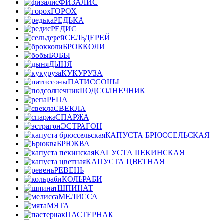
ФИЗАЛИС
ГОРОХ
РЕДЬКА
РЕДИС
СЕЛЬДЕРЕЙ
БРОККОЛИ
БОБЫ
ДЫНЯ
КУКУРУЗА
ПАТИССОНЫ
ПОДСОЛНЕЧНИК
РЕПА
СВЕКЛА
СПАРЖА
ЭСТРАГОН
КАПУСТА БРЮССЕЛЬСКАЯ
БРЮКВА
КАПУСТА ПЕКИНСКАЯ
КАПУСТА ЦВЕТНАЯ
РЕВЕНЬ
КОЛЬРАБИ
ШПИНАТ
МЕЛИССА
МЯТА
ПАСТЕРНАК