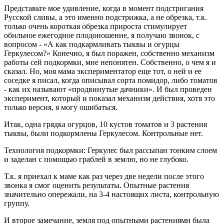
Представьте мое удивление, когда в момент подстригания
Русской сливы, а это именно подстрижка, а не обрезка, т.к.
только очень короткая обрезка прироста стимулирует
обильное ежегодное плодоношение, я получаю звонок, с
вопросом - «А как подкармливать тыквы и огурцы
Геркулесом?» Конечно, я был поражен, собственно механизм
работы сей подкормки, мне непонятен. Собственно, о чем я и
сказал. Но, моя мама экспериментатор еще тот, о ней и ее
соседке я писал, когда описывал сорта помидор, либо томатов
- как их называют «продвинутые дачники». И был проведен
эксперимент, который и показал механизм действия, хотя это
только версия, я могу ошибаться.
Итак, одна грядка огурцов, 10 кустов томатов и 3 растения
тыквы, были подкормлены Геркулесом. Контрольные нет.
Технология подкормки: Геркулес был рассыпан тонким слоем
и заделан с помощью граблей в землю, но не глубоко.
Т.к. я приехал к маме как раз через две недели после этого
звонка я смог оценить результаты. Опытные растения
значительно опережали, на 3-4 настоящих листа, контрольную
группу.
И второе замечание, земля под опытными растениями была