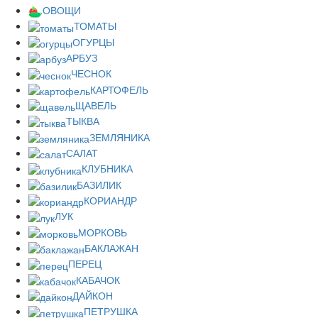
ОВОЩИ
ТОМАТЫ
ОГУРЦЫ
АРБУЗ
ЧЕСНОК
КАРТОФЕЛЬ
ЩАВЕЛЬ
ТЫКВА
ЗЕМЛЯНИКА
САЛАТ
КЛУБНИКА
БАЗИЛИК
КОРИАНДР
ЛУК
МОРКОВЬ
БАКЛАЖАН
ПЕРЕЦ
КАБАЧОК
ДАЙКОН
ПЕТРУШКА