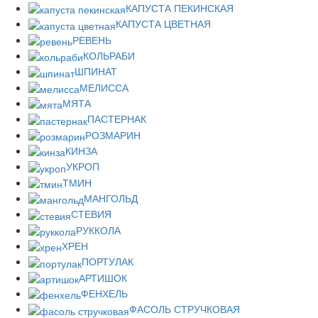
КАПУСТА ПЕКИНСКАЯ
КАПУСТА ЦВЕТНАЯ
РЕВЕНЬ
КОЛЬРАБИ
ШПИНАТ
МЕЛИССА
МЯТА
ПАСТЕРНАК
РОЗМАРИН
КИНЗА
УКРОП
ТМИН
МАНГОЛЬД
СТЕВИЯ
РУККОЛА
ХРЕН
ПОРТУЛАК
АРТИШОК
ФЕНХЕЛЬ
ФАСОЛЬ СТРУЧКОВАЯ