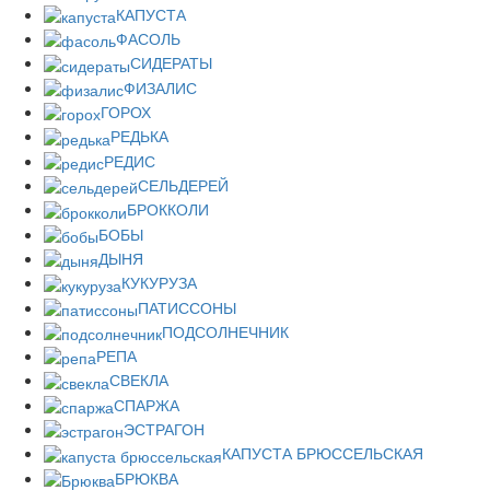
КАПУСТА
ФАСОЛЬ
СИДЕРАТЫ
ФИЗАЛИС
ГОРОХ
РЕДЬКА
РЕДИС
СЕЛЬДЕРЕЙ
БРОККОЛИ
БОБЫ
ДЫНЯ
КУКУРУЗА
ПАТИССОНЫ
ПОДСОЛНЕЧНИК
РЕПА
СВЕКЛА
СПАРЖА
ЭСТРАГОН
КАПУСТА БРЮССЕЛЬСКАЯ
БРЮКВА