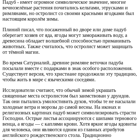
Падуб - имеет огромное символическое значение, многие
вечнозелёные растения почитались кельтами, этрусками и
римлянами, но остролист со своими красными ягодками был
настоящим королём зимы.
Плиний писал, что посаженный во дворе или доме падуб
оберегает хозяев от яда, ягоды могут замораживать воду, а
древесина обладает волшебной способностью приманивать
животных. Также считалось, что остролист может защищать
от тёмной магии.
Во время Сатурналий, древние римляне веточки падуба
посылали вместе с подарками в знак особого расположения.
Существует версия, что христиане продолжили эту традицию,
чтобы жить в мире с языческими соседями.
Исследователи считают, что обычай зимой украшать
священные места остролистом был заимствован у друидов.
Так они пытались умилостивить духов, чтобы те не насылали
холодные ветра и морозы до самой весны. На иконах и
религиозных картинах падуб может символизировать страсти
Господни. Острые листья ассоциируются с шипами тернового
венца, а ягоды — с каплями крови. Хотя яркие ягоды ядовиты
для человека, они являются одним из главных атрибутов
английского рождественского стола. Традиционно