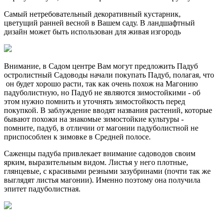
Самый нетребовательный декоративный кустарник,
цветущий ранней весной в Вашем саду. В ландшафтный
дизайн может быть использован для живая изгородь
Внимание, в Садом центре Вам могут предложить Падуб
остролистный Садоводы начали покупать Падуб, полагая, что
он будет хорошо расти, так как очень похож на Магонию
падуболистную, но Падуб не являются зимостойкими - об
этом нужно помнить и уточнять зимостойкость перед
покупкой. В заблуждение вводят названия растений, которые
бывают похожи на знакомые зимостойкие культуры -
помните, падуб, в отличии от магонии падуболистной не
приспособлен к зимовке в Средней полосе.
Саженцы падуба привлекает внимание садоводов своим
ярким, выра­зительным видом. Листья у него плотные,
глянцевые, с красивыми резными зазубринами (почти так же
выглядят листья магонии). Именно поэтому она получила
эпитет падуболистная.