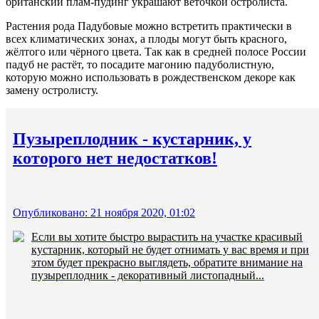
британский плам-пудинг украшают веточкой остролиста.
Растения рода Падубовые можно встретить практически в
всех климатических зонах, а плоды могут быть красного,
жёлтого или чёрного цвета. Так как в средней полосе России
падуб не растёт, то посадите магонию падуболистную,
которую можно использовать в рождественском декоре как
замену остролисту.
Пузыреплодник - кустарник, у
которого нет недостатков!
Опубликовано: 21 ноября 2020, 01:02
Если вы хотите быстро вырастить на участке красивый
кустарник, который не будет отнимать у вас время и при
этом будет прекрасно выглядеть, обратите внимание на
пузыреплодник - декоративный листопадный...