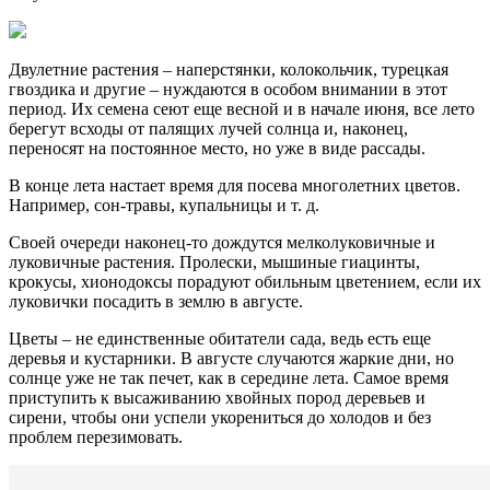
Двулетние растения – наперстянки, колокольчик, турецкая
гвоздика и другие – нуждаются в особом внимании в этот
период. Их семена сеют еще весной и в начале июня, все лето
берегут всходы от палящих лучей солнца и, наконец,
переносят на постоянное место, но уже в виде рассады.
В конце лета настает время для посева многолетних цветов.
Например, сон-травы, купальницы и т. д.
Своей очереди наконец-то дождутся мелколуковичные и
луковичные растения. Пролески, мышиные гиацинты,
крокусы, хионодоксы порадуют обильным цветением, если их
луковички посадить в землю в августе.
Цветы – не единственные обитатели сада, ведь есть еще
деревья и кустарники. В августе случаются жаркие дни, но
солнце уже не так печет, как в середине лета. Самое время
приступить к высаживанию хвойных пород деревьев и
сирени, чтобы они успели укорениться до холодов и без
проблем перезимовать.