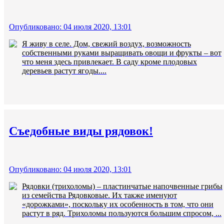
Опубликовано: 04 июля 2020, 13:01
Я живу в селе. Дом, свежий воздух, возможность
собственными руками выращивать овощи и фрукты – вот
что меня здесь привлекает. В саду кроме плодовых
деревьев растут ягоды....
Съедобные виды рядовок!
Опубликовано: 04 июля 2020, 13:01
Рядовки (трихоломы) – пластинчатые напочвенные грибы
из семейства Рядовковые. Их также именуют
«дорожками», поскольку их особенность в том, что они
растут в ряд. Трихоломы пользуются большим спросом, ...