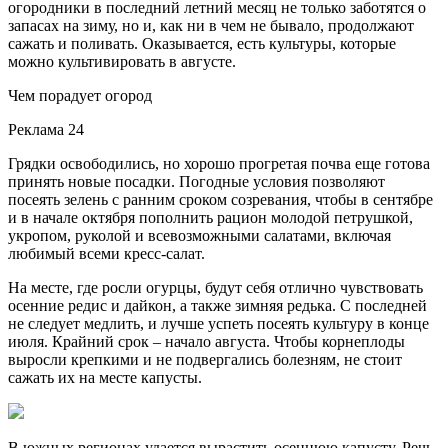
огородники в последний летний месяц не только заботятся о
запасах на зиму, но и, как ни в чем не бывало, продолжают
сажать и поливать. Оказывается, есть культуры, которые
можно культивировать в августе.
Чем порадует огород
Реклама 24
Грядки освободились, но хорошо прогретая почва еще готова
принять новые посадки. Погодные условия позволяют
посеять зелень с ранним сроком созревания, чтобы в сентябре
и в начале октября пополнить рацион молодой петрушкой,
укропом, руколой и всевозможными салатами, включая
любимый всеми кресс-салат.
На месте, где росли огурцы, будут себя отлично чувствовать
осенние редис и дайкон, а также зимняя редька. С последней
не следует медлить, и лучше успеть посеять культуру в конце
июля. Крайний срок – начало августа. Чтобы корнеплоды
выросли крепкими и не подвергались болезням, не стоит
сажать их на месте капусты.
В южных регионах удается вырастить осеннюю капусту. Речь