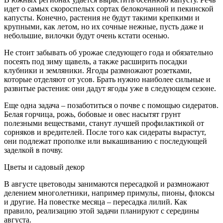
идет о самых скороспелых сортах белокочанной и пекинской
капусты. Конечно, растения не будут такими крепкими и
крупными, как летом, но их сочные нежные, пусть даже и
небольшие, вилочки будут очень кстати осенью.
Не стоит забывать об урожае следующего года и обязательно
посеять под зиму щавель, а также расширить посадки
клубники и земляники. Ягоды размножают розетками,
которые отделяют от усов. Брать нужно наиболее сильные и
развитые растения: они дадут ягоды уже в следующем сезоне.
Еще одна задача – позаботиться о почве с помощью сидератов.
Белая горчица, рожь, бобовые и овес насытят грунт
полезными веществами, станут лучшей профилактикой от
сорняков и вредителей. После того как сидераты вырастут,
они подлежат прополке или выкашиванию с последующей
заделкой в почву.
Цветы и садовый декор
В августе цветоводы занимаются пересадкой и размножают
делением многолетники, например примулы, пионы, флоксы
и другие. На повестке месяца – пересадка лилий. Как
правило, реализацию этой задачи планируют с середины
августа.