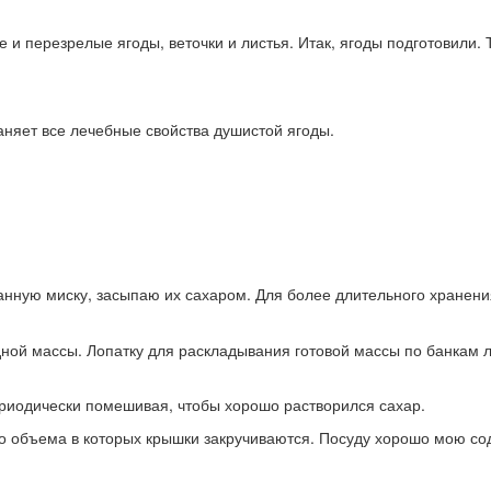
 перезрелые ягоды, веточки и листья. Итак, ягоды подготовили. Т
аняет все лечебные свойства душистой ягоды.
ную миску, засыпаю их сахаром. Для более длительного хранения 
ой массы. Лопатку для раскладывания готовой массы по банкам л
ериодически помешивая, чтобы хорошо растворился сахар.
 объема в которых крышки закручиваются. Посуду хорошо мою сод