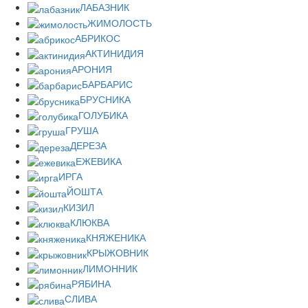
ЛАБАЗНИК
ЖИМОЛОСТЬ
АБРИКОС
АКТИНИДИЯ
АРОНИЯ
БАРБАРИС
БРУСНИКА
ГОЛУБИКА
ГРУША
ДЕРЕЗА
ЕЖЕВИКА
ИРГА
ЙОШТА
КИЗИЛ
КЛЮКВА
КНЯЖЕНИКА
КРЫЖОВНИК
ЛИМОННИК
РЯБИНА
СЛИВА