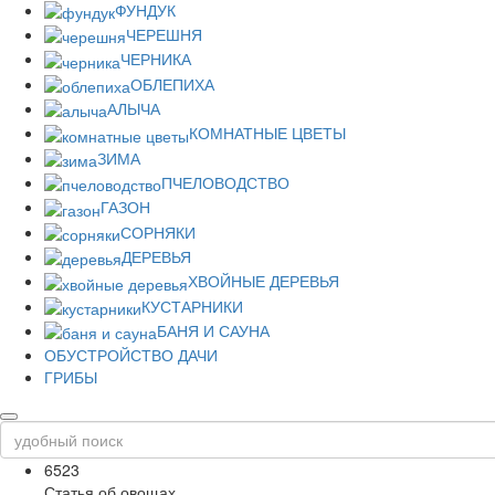
ФУНДУК
ЧЕРЕШНЯ
ЧЕРНИКА
ОБЛЕПИХА
АЛЫЧА
КОМНАТНЫЕ ЦВЕТЫ
ЗИМА
ПЧЕЛОВОДСТВО
ГАЗОН
СОРНЯКИ
ДЕРЕВЬЯ
ХВОЙНЫЕ ДЕРЕВЬЯ
КУСТАРНИКИ
БАНЯ И САУНА
ОБУСТРОЙСТВО ДАЧИ
ГРИБЫ
6523
Статья об овощах