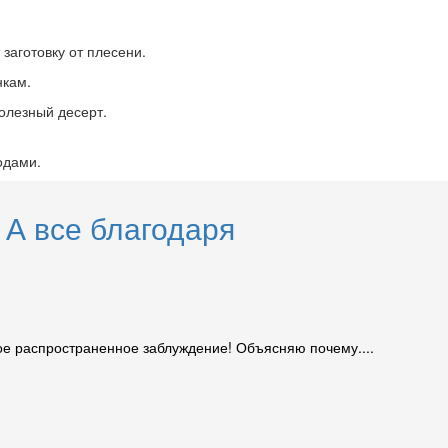
заготовку от плесени.
нкам.
олезный десерт.
одами.
 А все благодаря
мое распространенное заблуждение! Объясняю почему....