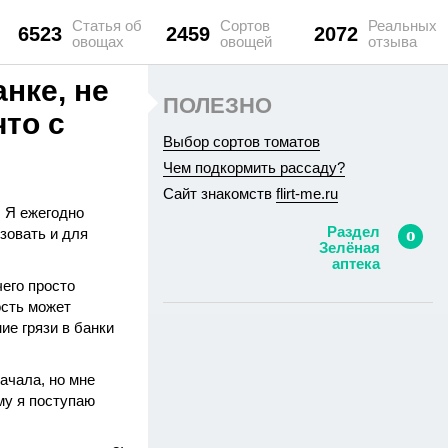
Статья об
Сортов
Реальных
6523
2459
2072
овощах
овощей
отзыва
нке, не
ПОЛЕЗНО
то с
Выбор сортов томатов
Чем подкормить рассаду?
Сайт знакомств
flirt-me.ru
. Я ежегодно
Раздел
зовать и для
Зелёная
аптека
чего просто
ость может
ие грязи в банки
ачала, но мне
му я поступаю