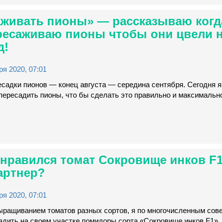
живать пионы» — рассказываю когда
ресаживаю пионы чтобы они цвели 
д!
я 2020, 07:01
садки пионов — конец августа — середина сентября. Сегодня я
 пересадить пионы, что бы сделать это правильно и максималь
нравился томат Сокровище инков F1
артнер?
я 2020, 07:01
ыращиванием томатов разных сортов, я по многочисленным сов
адить на своем участке помидоры сорта «Сокровище инков F1».