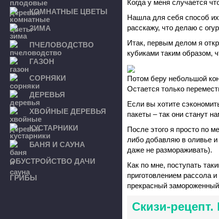
Когда у меня случается чт
КОМНАТНЫЕ ЦВЕТЫ
Нашла для себя способ их 
расскажу, что делаю с огу
ЗИМА
Итак, первым делом я отк
ПЧЕЛОВОДСТВО
кубиками таким образом, ч
ГАЗОН
СОРНЯКИ
Потом беру небольшой кон
Остается только перемести
ДЕРЕВЬЯ
Если вы хотите сэкономит
ХВОЙНЫЕ ДЕРЕВЬЯ
пакеты – так они станут н
КУСТАРНИКИ
После этого я просто по 
либо добавляю в оливье и 
БАНЯ И САУНА
даже не размораживать).
ОБУСТРОЙСТВО ДАЧИ
Как по мне, поступать так
приготовлением рассола и 
ГРИБЫ
прекрасный замороженный 
Скизи-рецепт.