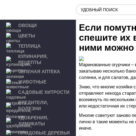
Если помутн
ОВОЩИ
спешите их 
ЦВЕТЫ
ними можно
ТЕПЛИЦА
КУЛИНАРИЯ,
РЕЦЕПТЫ
Маринованные огурчики – в
закатываю несколько баноч
ЗЕЛЕНАЯ АПТЕКА
солянки, и для салатов, да
ЖИВОТНЫЕ
Знаю, что многие хозяйки 
САДОВЫЕ ХИТРОСТИ
отправляют некогда стара
возникнуть по нескольким
ВРЕДИТЕЛИ,
или недостаточная их сте
БОЛЕЗНИ
Многие советуют заново пе
УДОБРЕНИЯ,
лично в такие моменты не
ХИМИКАТЫ
иначе.
ПЛОДОВЫЕ ДЕРЕВЬЯ