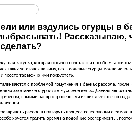
ели или вздулись огурцы в ба
выбрасывать! Рассказываю, ч
 сделать?
кусная закуска, которая отлично сочетается с любым гарниром
ек таких заготовок на зиму, ведь соленые огурцы можно исполь
 и просто так можно ими похрустеть.
сталкиваются с проблемой помутнения в банках рассола, после 
тельно закатанные огурчики в мусорное ведро. Данная неприятн
 причинам, самыми распространенными из них являются попадан
рилизация.
реваривать рассол и повторять процесс консервации с самого н
 особо хочется тратить время на подобные эксперименты, поэто