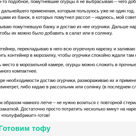
о-то подобное, помутневшие огурцы я не выбрасываю – чего доб
дальнейшего применения, которым пользуюсь уже не один год. 
рцами из банок, в которых помутнел рассол – надеюсь, мой сове
рываю помутневшую банку и достаю из нее огурчики. Дальше н
тобы их можно было добавить в салат или в солянку.
тейнер, перекладываю в него всю огуречную нарезку и заливаю
ть контейнер в морозилку, чтобы огурчики спокойно ждали там 
ь место в морозильной камере, огурцы можно сложить в прочны
амного компактнее.
мере необходимости достаю огурчики, размораживаю их и примен
винегрет, либо кидаю в рассольник или солянку (в последнем с
им образом намного легче – не нужно возиться с повторной стер
закаткой. Достаточно просто потратить несколько минут на наре
«полуфабрикат» готов!
 Готовим тофу