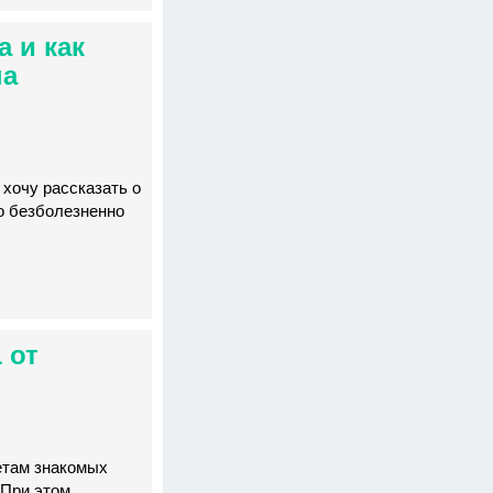
 и как
на
 хочу рассказать о
но безболезненно
 от
етам знакомых
 При этом