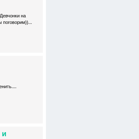
 Девчонки на
 поговорим))...
нить....
 и