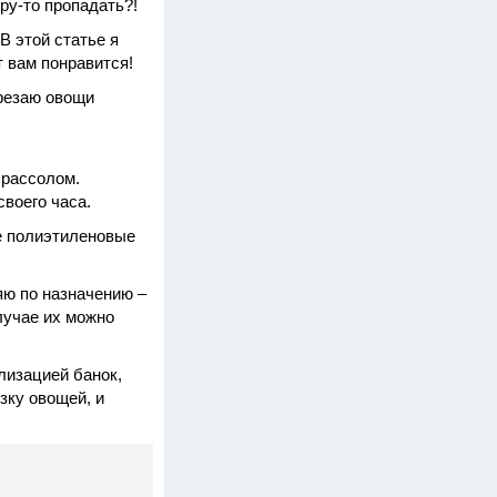
ру-то пропадать?!
В этой статье я
т вам понравится!
арезаю овощи
 рассолом.
своего часа.
е полиэтиленовые
яю по назначению –
лучае их можно
илизацией банок,
зку овощей, и