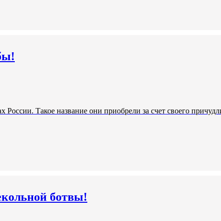
бы!
х России. Такое название они приобрели за счет своего причуд
векольной ботвы!