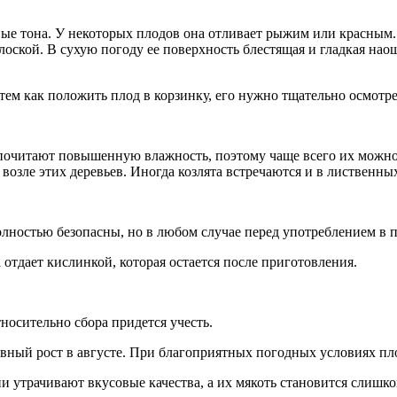
ые тона. У некоторых плодов она отливает рыжим или красным.
лоской. В сухую погоду ее поверхность блестящая и гладкая нао
тем как положить плод в корзинку, его нужно тщательно осмотре
почитают повышенную влажность, поэтому чаще всего их можно 
возле этих деревьев. Иногда козлята встречаются и в лиственных
олностью безопасны, но в любом случае перед употреблением в 
отдает кислинкой, которая остается после приготовления.
носительно сбора придется учесть.
вный рост в августе. При благоприятных погодных условиях пло
ни утрачивают вкусовые качества, а их мякоть становится слишк