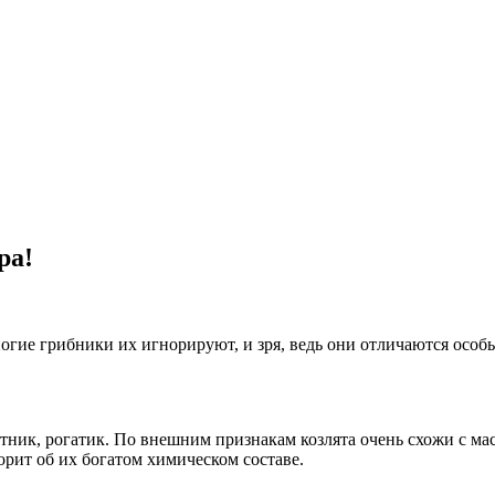
ра!
ногие грибники их игнорируют, и зря, ведь они отличаются осо
лотник, рогатик. По внешним признакам козлята очень схожи с 
рит об их богатом химическом составе.