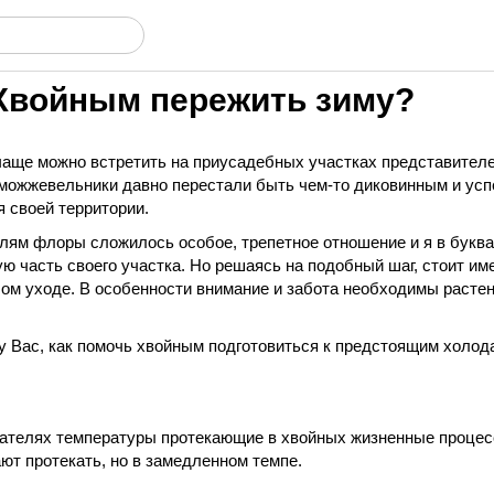
Хвойным пережить зиму?
чаще можно встретить на приусадебных участках представител
, можжевельники давно перестали быть чем-то диковинным и ус
 своей территории.
елям флоры сложилось особое, трепетное отношение и я в бук
 часть своего участка. Но решаясь на подобный шаг, стоит име
ом уходе. В особенности внимание и забота необходимы расте
у Вас, как помочь хвойным подготовиться к предстоящим холода
зателях температуры протекающие в хвойных жизненные процес
ют протекать, но в замедленном темпе.