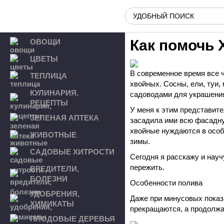
Как помочь 
ОВОЩИ
ЦВЕТЫ
В современное время все 
ТЕПЛИЦА
хвойных. Сосны, ели, туи
КУЛИНАРИЯ,
садоводами для украшения
РЕЦЕПТЫ
У меня к этим представит
ЗЕЛЕНАЯ АПТЕКА
засадила ими всю фасадную
хвойные нуждаются в особ
ЖИВОТНЫЕ
зимы.
САДОВЫЕ ХИТРОСТИ
Сегодня я расскажу и науч
пережить.
ВРЕДИТЕЛИ,
БОЛЕЗНИ
Особенности полива
УДОБРЕНИЯ,
Даже при минусовых пока
ХИМИКАТЫ
прекращаются, а продолжа
ПЛОДОВЫЕ ДЕРЕВЬЯ