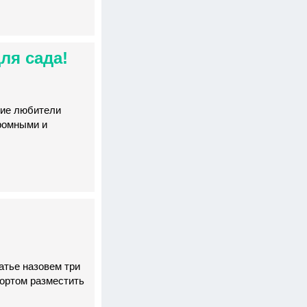
ля сада!
гие любители
громными и
атье назовем три
ортом разместить