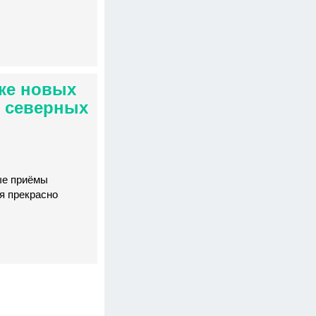
дке новых
я северных
рые приёмы
ня прекрасно