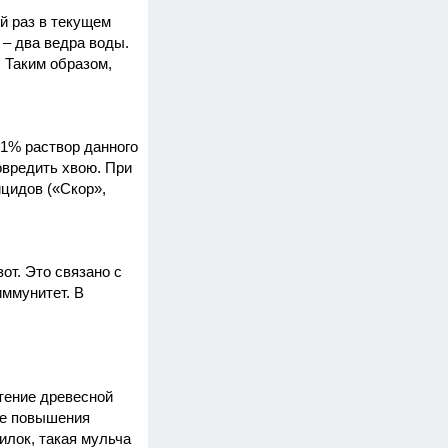
й раз в текущем
 – два ведра воды.
. Таким образом,
 1% раствор данного
овредить хвою. При
цидов («Скор»,
от. Это связано с
иммунитет. В
тение древесной
чае повышения
илок, такая мульча