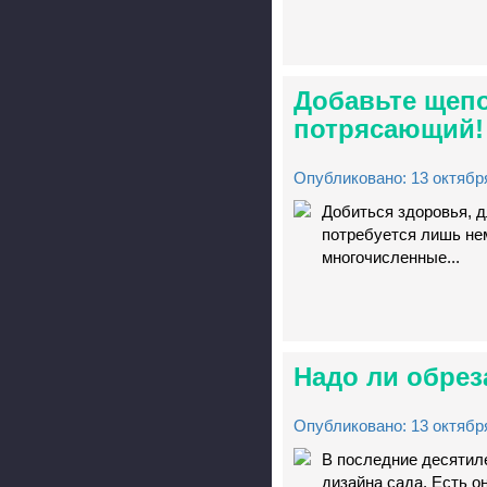
Добавьте щепо
потрясающий!
Опубликовано: 13 октября
Добиться здоровья, д
потребуется лишь нем
многочисленные...
Надо ли обрез
Опубликовано: 13 октября
В последние десятиле
дизайна сада. Есть он