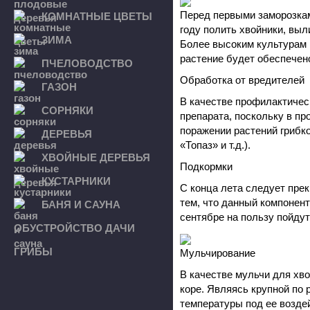
Перед первыми заморозкам
КОМНАТНЫЕ ЦВЕТЫ
году полить хвойники, выл
ЗИМА
Более высоким культурам п
растение будет обеспечено
ПЧЕЛОВОДСТВО
Обработка от вредителей
ГАЗОН
В качестве профилактичес
СОРНЯКИ
препарата, поскольку в п
поражении растений грибк
ДЕРЕВЬЯ
«Топаз» и т.д.).
ХВОЙНЫЕ ДЕРЕВЬЯ
Подкормки
КУСТАРНИКИ
С конца лета следует прек
тем, что данный компонент
БАНЯ И САУНА
сентябре на пользу пойду
ОБУСТРОЙСТВО ДАЧИ
ГРИБЫ
Мульчирование
В качестве мульчи для хв
коре. Являясь крупной по 
температуры под ее воздей