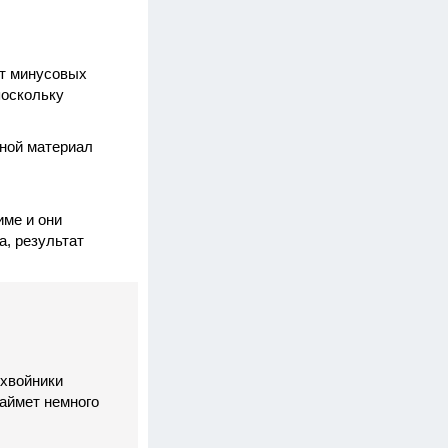
от минусовых
поскольку
вной материал
име и они
а, результат
 хвойники
займет немного