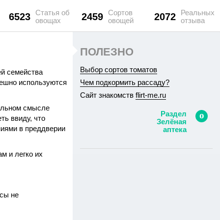
Статья об
Сортов
Реальных
6523
2459
2072
овощах
овощей
отзыва
ПОЛЕЗНО
Выбор сортов томатов
ей семейства
пешно используются
Чем подкормить рассаду?
Сайт знакомств
flirt-me.ru
вальном смысле
Раздел
ть ввиду, что
Зелёная
ниями в преддверии
аптека
м и легко их
сы не