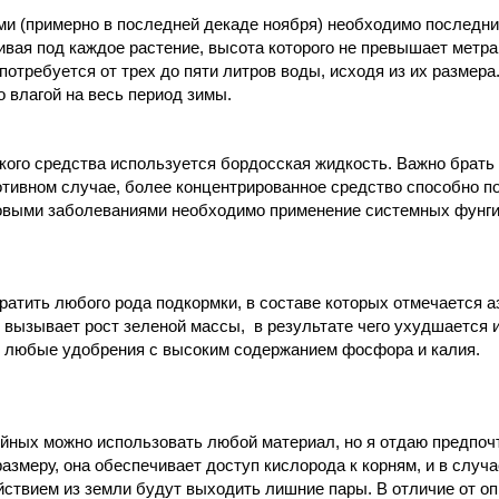
и (примерно в последней декаде ноября) необходимо последни
ивая под каждое растение, высота которого не превышает метра
отребуется от трех до пяти литров воды, исходя из их размера
 влагой на весь период зимы.
кого средства используется бордосская жидкость. Важно брать
ротивном случае, более концентрированное средство способно п
овыми заболеваниями необходимо применение системных фунги
ратить любого рода подкормки, в составе которых отмечается аз
 вызывает рост зеленой массы, в результате чего ухудшается 
т любые удобрения с высоким содержанием фосфора и калия.
ойных можно использовать любой материал, но я отдаю предпоч
размеру, она обеспечивает доступ кислорода к корням, и в слу
ствием из земли будут выходить лишние пары. В отличие от оп