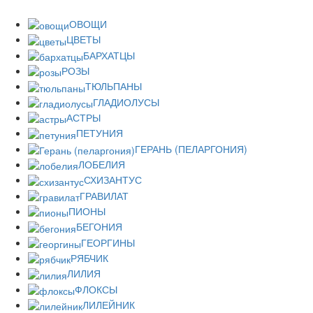
ОВОЩИ
ЦВЕТЫ
БАРХАТЦЫ
РОЗЫ
ТЮЛЬПАНЫ
ГЛАДИОЛУСЫ
АСТРЫ
ПЕТУНИЯ
ГЕРАНЬ (ПЕЛАРГОНИЯ)
ЛОБЕЛИЯ
СХИЗАНТУС
ГРАВИЛАТ
ПИОНЫ
БЕГОНИЯ
ГЕОРГИНЫ
РЯБЧИК
ЛИЛИЯ
ФЛОКСЫ
ЛИЛЕЙНИК