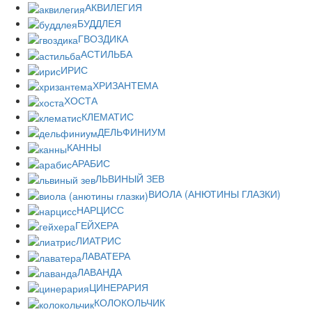
АКВИЛЕГИЯ
БУДДЛЕЯ
ГВОЗДИКА
АСТИЛЬБА
ИРИС
ХРИЗАНТЕМА
ХОСТА
КЛЕМАТИС
ДЕЛЬФИНИУМ
КАННЫ
АРАБИС
ЛЬВИНЫЙ ЗЕВ
ВИОЛА (АНЮТИНЫ ГЛАЗКИ)
НАРЦИСС
ГЕЙХЕРА
ЛИАТРИС
ЛАВАТЕРА
ЛАВАНДА
ЦИНЕРАРИЯ
КОЛОКОЛЬЧИК