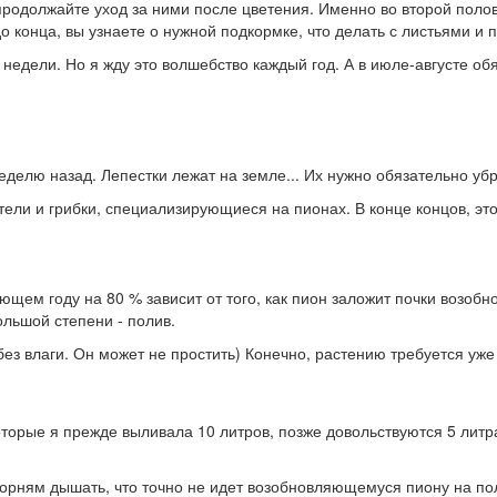
родолжайте уход за ними после цветения. Именно во второй полов
 конца, вы узнаете о нужной подкормке, что делать с листьями и 
 недели. Но я жду это волшебство каждый год. А в июле-августе о
делю назад. Лепестки лежат на земле... Их нужно обязательно убра
тели и грибки, специализирующиеся на пионах. В конце концов, это
щем году на 80 % зависит от того, как пион заложит почки возобно
ольшой степени - полив.
без влаги. Он может не простить) Конечно, растению требуется уж
оторые я прежде выливала 10 литров, позже довольствуются 5 лит
орням дышать, что точно не идет возобновляющемуся пиону на поль