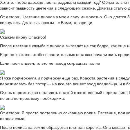
Хотите, чтобы царские пионы радовали каждый год? Обязательно п
зависит пышность цветения в следующем сезоне. Дочитав статью до
От автора: Цветение пионов в моем саду мимолетно. Оно длится 3
вернулась. Делюсь главным - с Вами, товарищи
Скажем пиону Спасибо!
После цветения клумба с пионом выглядит не так бодро, как еще не
Еще не хватало, чтобы в растительных остатках начали жить вреди
Если пион отцвел, то это не повод сокращать полив
Я уже подчеркнула и подчеркну еще раз. Красота растения в следую
перезимовать без потерь - на все это влияет уход владельца, и в б
Очень опрометчиво оставлять в такой ответственный период пион 
но она по-прежнему необходима.
От автора: Я просто постепенно сокращаю полив. Растения, под к
пионах сама!
После полива на земле образуется плотная корочка. Она мешает к