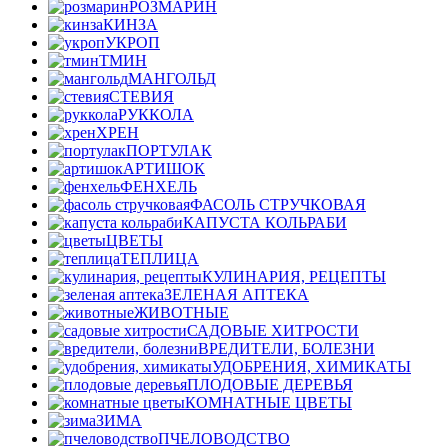
РОЗМАРИН
КИНЗА
УКРОП
ТМИН
МАНГОЛЬД
СТЕВИЯ
РУККОЛА
ХРЕН
ПОРТУЛАК
АРТИШОК
ФЕНХЕЛЬ
ФАСОЛЬ СТРУЧКОВАЯ
КАПУСТА КОЛЬРАБИ
ЦВЕТЫ
ТЕПЛИЦА
КУЛИНАРИЯ, РЕЦЕПТЫ
ЗЕЛЕНАЯ АПТЕКА
ЖИВОТНЫЕ
САДОВЫЕ ХИТРОСТИ
ВРЕДИТЕЛИ, БОЛЕЗНИ
УДОБРЕНИЯ, ХИМИКАТЫ
ПЛОДОВЫЕ ДЕРЕВЬЯ
КОМНАТНЫЕ ЦВЕТЫ
ЗИМА
ПЧЕЛОВОДСТВО