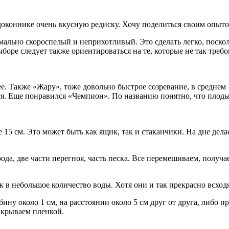
оконнике очень вкусную редиску. Хочу поделиться своим опытом
мально скороспелый и неприхотливый. Это сделать легко, поско
боре следует также ориентироваться на те, которые не так требо
. Также «Жару», тоже довольно быстрое созревание, в среднем 
ется. Еще понравился «Чемпион». По названию понятно, что плоды
15 см. Это может быть как ящик, так и стаканчики. На дне делаем
рода, две части перегноя, часть песка. Все перемешиваем, получ
 в небольшое количество воды. Хотя они и так прекрасно всходя
ину около 1 см, на расстоянии около 5 см друг от друга, либо п
акрываем пленкой.