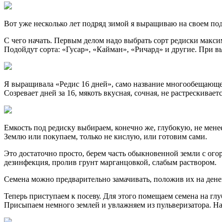
Вот уже несколько лет подряд зимой я выращиваю на своем под
С чего начать. Первым делом надо выбрать сорт редиски макси
Подойдут сорта: «Гусар», «Кайман», «Ричард» и другие. При вы
Я выращивала «Редис 16 дней», само название многообещающее
Созревает дней за 16, мякоть вкусная, сочная, не растрескива
Емкость под редиску выбираем, конечно же, глубокую, не менее 
Землю или покупаем, только не кислую, или готовим сами.
Это достаточно просто, берем часть обыкновенной земли с ого
дезинфекция, пролив грунт марганцовкой, слабым раствором.
Семена можно предварительно замачивать, положив их на денек
Теперь приступаем к посеву. Для этого помещаем семена на глуб
Присыпаем немного землей и увлажняем из пульверизатора. Н