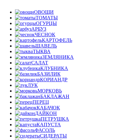
ОВОЩИ
ТОМАТЫ
ОГУРЦЫ
АРБУЗ
ЧЕСНОК
КАРТОФЕЛЬ
ЩАВЕЛЬ
ТЫКВА
ЗЕМЛЯНИКА
САЛАТ
КЛУБНИКА
БАЗИЛИК
КОРИАНДР
ЛУК
МОРКОВЬ
БАКЛАЖАН
ПЕРЕЦ
КАБАЧОК
ДАЙКОН
ПЕТРУШКА
КАПУСТА
ФАСОЛЬ
СИДЕРАТЫ