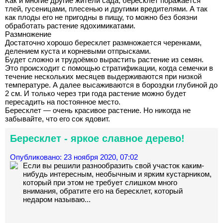
Как и многие другие жители сада, бересклет поражается
тлей, гусеницами, плесенью и другими вредителями. А так
как плоды его не пригодны в пищу, то можно без боязни
обработать растение ядохимикатами.
Размножение
Достаточно хорошо бересклет размножается черенками,
делением куста и корневыми отпрысками.
Будет сложно и трудоёмко вырастить растение из семян.
Это происходит с помощью стратификации, когда семечки в
течение нескольких месяцев выдерживаются при низкой
температуре. А далее высаживаются в бороздки глубиной до
2 см. И только через три года растение можно будет
пересадить на постоянное место.
Бересклет — очень красивое растение. Но никогда не
забывайте, что его сок ядовит.
Бересклет - яркое славное дерево!
Опубликовано: 23 ноября 2020, 07:02
Если вы решили разнообразить свой участок каким-
нибудь интересным, необычным и ярким кустарником,
который при этом не требует слишком много
внимания, обратите его на бересклет, который
недаром называю...