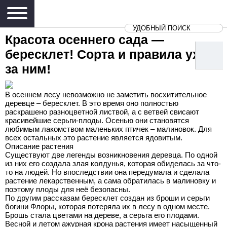
Красота осеннего сада —
бересклет! Сорта и правила ухода
за ним!
В осеннем лесу невозможно не заметить восхитительное
деревце – бересклет. В это время оно полностью
раскрашено разноцветной листвой, а с ветвей свисают
красивейшие серьги-плоды. Осенью они становятся
любимым лакомством маленьких птичек – малиновок. Для
всех остальных это растение является ядовитым.
Описание растения
Существуют две легенды возникновения деревца. По одной
из них его создала злая колдунья, которая обиделась за что-
то на людей. Но впоследствии она передумала и сделала
растение лекарственным, а сама обратилась в малиновку и
поэтому плоды для неё безопасны.
По другим рассказам бересклет создан из броши и серьги
богини Флоры, которая потеряла их в лесу в одном месте.
Брошь стала цветами на дереве, а серьга его плодами.
Весной и летом ажурная крона растения имеет насыщенный