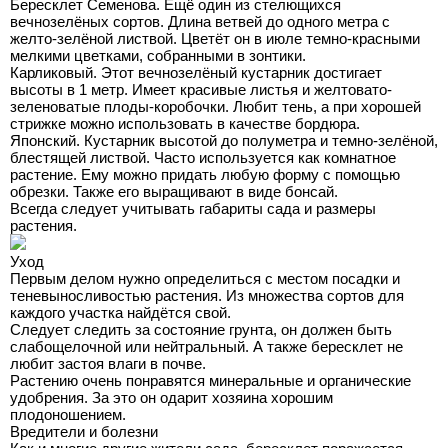
Бересклет Семенова. Ещё один из стелющихся
вечнозелёных сортов. Длина ветвей до одного метра с
желто-зелёной листвой. Цветёт он в июле темно-красными
мелкими цветками, собранными в зонтики.
Карликовый. Этот вечнозелёный кустарник достигает
высоты в 1 метр. Имеет красивые листья и желтовато-
зеленоватые плоды-коробочки. Любит тень, а при хорошей
стрижке можно использовать в качестве бордюра.
Японский. Кустарник высотой до полуметра и темно-зелёной,
блестящей листвой. Часто используется как комнатное
растение. Ему можно придать любую форму с помощью
обрезки. Также его выращивают в виде бонсай.
Всегда следует учитывать габариты сада и размеры
растения.
Уход
Первым делом нужно определиться с местом посадки и
теневыносливостью растения. Из множества сортов для
каждого участка найдётся свой.
Следует следить за состояние грунта, он должен быть
слабощелочной или нейтральный. А также бересклет не
любит застоя влаги в почве.
Растению очень понравятся минеральные и органические
удобрения. За это он одарит хозяина хорошим
плодоношением.
Вредители и болезни