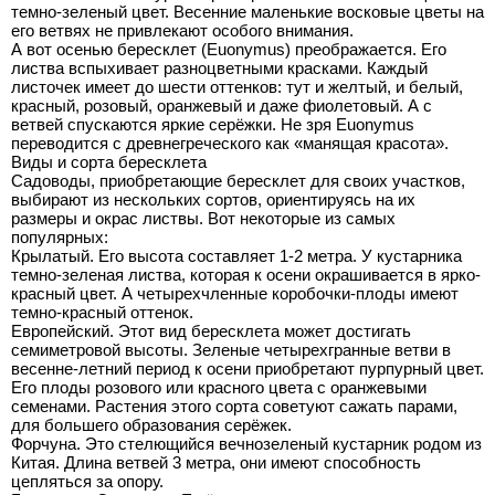
темно-зеленый цвет. Весенние маленькие восковые цветы на
его ветвях не привлекают особого внимания.
А вот осенью бересклет (Euonymus) преображается. Его
листва вспыхивает разноцветными красками. Каждый
листочек имеет до шести оттенков: тут и желтый, и белый,
красный, розовый, оранжевый и даже фиолетовый. А с
ветвей спускаются яркие серёжки. Не зря Euonymus
переводится с древнегреческого как «манящая красота».
Виды и сорта бересклета
Садоводы, приобретающие бересклет для своих участков,
выбирают из нескольких сортов, ориентируясь на их
размеры и окрас листвы. Вот некоторые из самых
популярных:
Крылатый. Его высота составляет 1-2 метра. У кустарника
темно-зеленая листва, которая к осени окрашивается в ярко-
красный цвет. А четырехчленные коробочки-плоды имеют
темно-красный оттенок.
Европейский. Этот вид бересклета может достигать
семиметровой высоты. Зеленые четырехгранные ветви в
весенне-летний период к осени приобретают пурпурный цвет.
Его плоды розового или красного цвета с оранжевыми
семенами. Растения этого сорта советуют сажать парами,
для большего образования серёжек.
Форчуна. Это стелющийся вечнозеленый кустарник родом из
Китая. Длина ветвей 3 метра, они имеют способность
цепляться за опору.