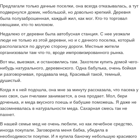
Предлагали только дачные поселки, она всегда отказывалась, а тут
подвернулся домик, небольшой, но довольно крепкий. Деревня
была полузаброшенная, каждый жил, как мог. Кто-то торговал
овощами, кто-то молоком.
Недалеко от деревни была автобусная станция. С нее уезжали
люди не только из этой деревни, но и с дачного поселка, который
располагался по другую сторону дороги. Местные жители
организовали там что-то, вроде импровизированного рынка.
Вот мы, выезжая, и остановились там. Захотели купить домой чего-
нибудь натурального, деревенского. Одна бабулька, очень бойкая
и разговорчивая, продавала мед. Красивый такой, темный,
душистый.
Когда я к ней подошла, она мне за минуту рассказала, что пасека у
них своя, сын пчелами занимается, а она продает. Мол, бери
доченька, и меда вкусного поешь и бабушке поможешь. Я даже не
засомневалась в натуральности меда. Сахарная смесь так не
пахнет.
В нашей семье мед не очень любили, но как лечебное средство,
иногда покупали. Заговорила меня бабка, убедила в
необходимости покупки. И я купила баночку небольшую красивого