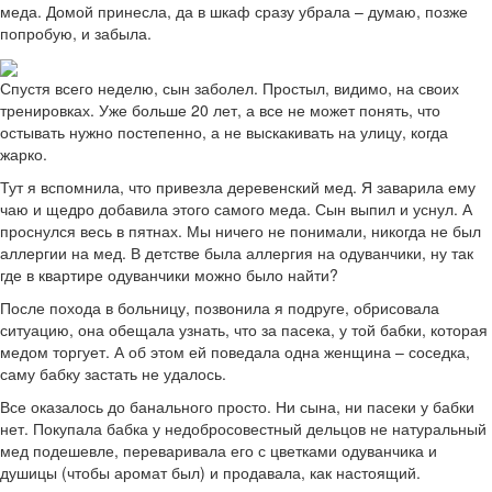
меда. Домой принесла, да в шкаф сразу убрала – думаю, позже
попробую, и забыла.
Спустя всего неделю, сын заболел. Простыл, видимо, на своих
тренировках. Уже больше 20 лет, а все не может понять, что
остывать нужно постепенно, а не выскакивать на улицу, когда
жарко.
Тут я вспомнила, что привезла деревенский мед. Я заварила ему
чаю и щедро добавила этого самого меда. Сын выпил и уснул. А
проснулся весь в пятнах. Мы ничего не понимали, никогда не был
аллергии на мед. В детстве была аллергия на одуванчики, ну так
где в квартире одуванчики можно было найти?
После похода в больницу, позвонила я подруге, обрисовала
ситуацию, она обещала узнать, что за пасека, у той бабки, которая
медом торгует. А об этом ей поведала одна женщина – соседка,
саму бабку застать не удалось.
Все оказалось до банального просто. Ни сына, ни пасеки у бабки
нет. Покупала бабка у недобросовестный дельцов не натуральный
мед подешевле, переваривала его с цветками одуванчика и
душицы (чтобы аромат был) и продавала, как настоящий.