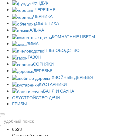
ФУНДУК
ЧЕРЕШНЯ
ЧЕРНИКА
ОБЛЕПИХА
АЛЫЧА
КОМНАТНЫЕ ЦВЕТЫ
ЗИМА
ПЧЕЛОВОДСТВО
ГАЗОН
СОРНЯКИ
ДЕРЕВЬЯ
ХВОЙНЫЕ ДЕРЕВЬЯ
КУСТАРНИКИ
БАНЯ И САУНА
ОБУСТРОЙСТВО ДАЧИ
ГРИБЫ
6523
Статья об овощах