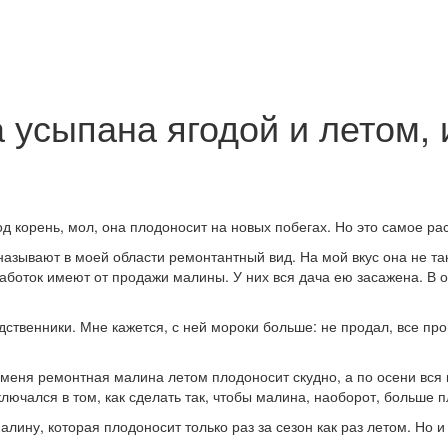
усыпана ягодой и летом, 
од корень, мол, она плодоносит на новых побегах. Но это самое 
называют в моей области ремонтантный вид. На мой вкус она не так
заработок имеют от продажи малины. У них вся дача ею засажена. 
дственники. Мне кажется, с ней мороки больше: не продал, все про
 меня ремонтная малина летом плодоносит скудно, а по осени вся в 
ключался в том, как сделать так, чтобы малина, наоборот, больше 
лину, которая плодоносит только раз за сезон как раз летом. Но