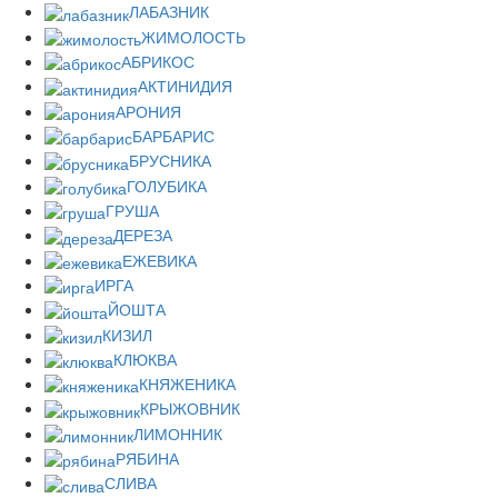
ЛАБАЗНИК
ЖИМОЛОСТЬ
АБРИКОС
АКТИНИДИЯ
АРОНИЯ
БАРБАРИС
БРУСНИКА
ГОЛУБИКА
ГРУША
ДЕРЕЗА
ЕЖЕВИКА
ИРГА
ЙОШТА
КИЗИЛ
КЛЮКВА
КНЯЖЕНИКА
КРЫЖОВНИК
ЛИМОННИК
РЯБИНА
СЛИВА