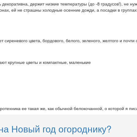
ь декоративна, держит низкие температуры (до -8 градусов!), не н
азонах, ей не страшны холодные осенние дожди, а посадки в груп
 сиреневого цвета, бордового, белого, зеленого, желтого и почти 
ывают крупные цветы и компактные, маленькие
отехника ее такая же, как обычной белокочанной, о которой я пис
 на Новый год огороднику?