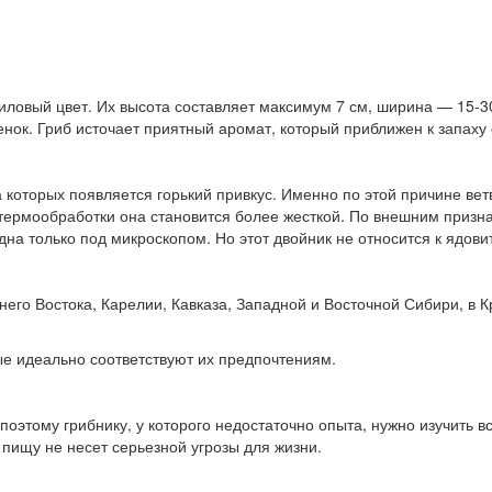
ловый цвет. Их высота составляет максимум 7 см, ширина — 15-30 
нок. Гриб источает приятный аромат, который приближен к запаху
 которых появляется горький привкус. Именно по этой причине вет
 термообработки она становится более жесткой. По внешним приз
на только под микроскопом. Но этот двойник не относится к ядови
него Востока, Карелии, Кавказа, Западной и Восточной Сибири, в 
ые идеально соответствуют их предпочтениям.
этому грибнику, у которого недостаточно опыта, нужно изучить в
пищу не несет серьезной угрозы для жизни.