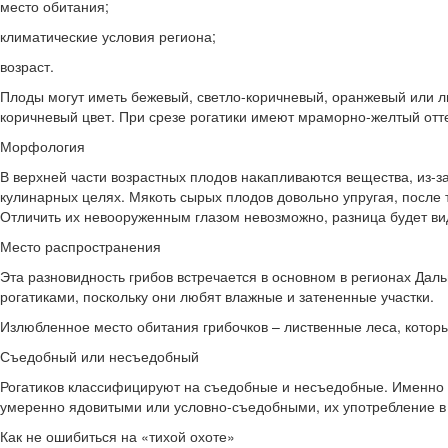
место обитания;
климатические условия региона;
возраст.
Плоды могут иметь бежевый, светло-коричневый, оранжевый или ли
коричневый цвет. При срезе рогатики имеют мраморно-желтый отте
Морфология
В верхней части возрастных плодов накапливаются вещества, из-за
кулинарных целях. Мякоть сырых плодов довольно упругая, после
Отличить их невооруженным глазом невозможно, разница будет вид
Место распространения
Эта разновидность грибов встречается в основном в регионах Даль
рогатиками, поскольку они любят влажные и затененные участки.
Излюбленное место обитания грибочков – лиственные леса, котор
Съедобный или несъедобный
Рогатиков классифицируют на съедобные и несъедобные. Именно по
умеренно ядовитыми или условно-съедобными, их употребление в 
Как не ошибиться на «тихой охоте»