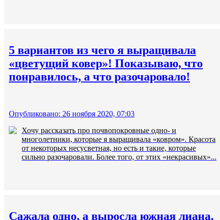
5 вариантов из чего я выращивала
«цветущий ковер»! Показываю, что
понравилось, а что разочаровало!
Опубликовано: 26 ноября 2020, 07:03
Хочу рассказать про почвопокровные одно- и
многолетники, которые я выращивала «ковром». Красота
от некоторых несусветная, но есть и такие, которые
сильно разочаровали. Более того, от этих «некрасивых»...
Сажала одно, а выросла южная лиана,