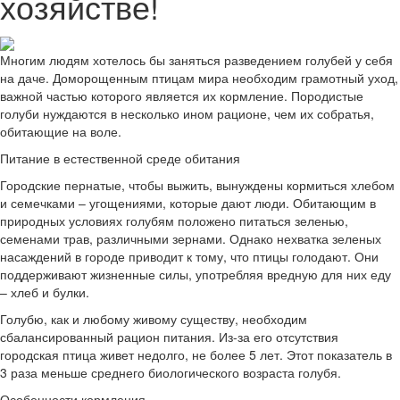
хозяйстве!
Многим людям хотелось бы заняться разведением голубей у себя
на даче. Доморощенным птицам мира необходим грамотный уход,
важной частью которого является их кормление. Породистые
голуби нуждаются в несколько ином рационе, чем их собратья,
обитающие на воле.
Питание в естественной среде обитания
Городские пернатые, чтобы выжить, вынуждены кормиться хлебом
и семечками – угощениями, которые дают люди. Обитающим в
природных условиях голубям положено питаться зеленью,
семенами трав, различными зернами. Однако нехватка зеленых
насаждений в городе приводит к тому, что птицы голодают. Они
поддерживают жизненные силы, употребляя вредную для них еду
– хлеб и булки.
Голубю, как и любому живому существу, необходим
сбалансированный рацион питания. Из-за его отсутствия
городская птица живет недолго, не более 5 лет. Этот показатель в
3 раза меньше среднего биологического возраста голубя.
Особенности кормления