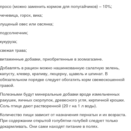
просо (можно заменить кормом для попугайчиков) – 10%;
чечевица, горох, вика;
лущеный овес или овсянка;
подсолнечник;
кукуруза;
свежая трава;
витаминные добавки, приобретенные в зоомагазине.
Добавлять в рацион можно нашинкованную салатную зелень,
капусту, клевер, крапиву, люцерну, щавель и шпинат. В
обязательном порядке следует обогатить корм свежескошенной
травой.
Полезными будут минеральные добавки вроде измельченных
ракушек, яичных скорлупок, древесного угля, кирпичной крошки.
Соль птице дают растворенной (20 г на 1 л воды).
Количество пищи зависит от назначения пернатых и их возраста.
При содержании открытой голубятни голубей следует только
докармливать. Они сами находят питание в полях.