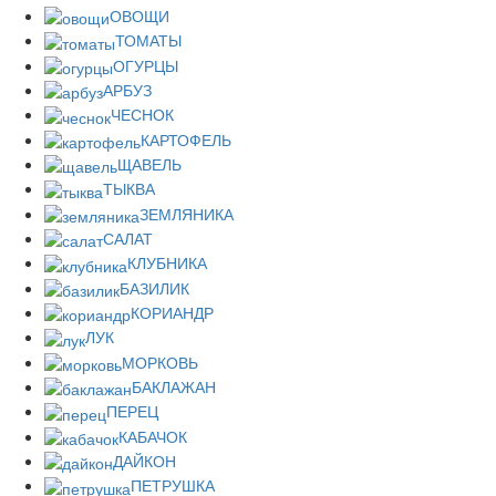
ОВОЩИ
ТОМАТЫ
ОГУРЦЫ
АРБУЗ
ЧЕСНОК
КАРТОФЕЛЬ
ЩАВЕЛЬ
ТЫКВА
ЗЕМЛЯНИКА
САЛАТ
КЛУБНИКА
БАЗИЛИК
КОРИАНДР
ЛУК
МОРКОВЬ
БАКЛАЖАН
ПЕРЕЦ
КАБАЧОК
ДАЙКОН
ПЕТРУШКА