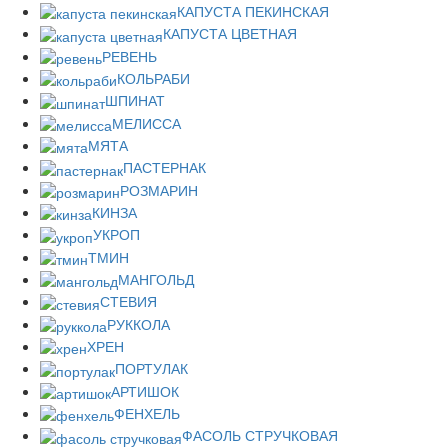
КАПУСТА ПЕКИНСКАЯ
КАПУСТА ЦВЕТНАЯ
РЕВЕНЬ
КОЛЬРАБИ
ШПИНАТ
МЕЛИССА
МЯТА
ПАСТЕРНАК
РОЗМАРИН
КИНЗА
УКРОП
ТМИН
МАНГОЛЬД
СТЕВИЯ
РУККОЛА
ХРЕН
ПОРТУЛАК
АРТИШОК
ФЕНХЕЛЬ
ФАСОЛЬ СТРУЧКОВАЯ