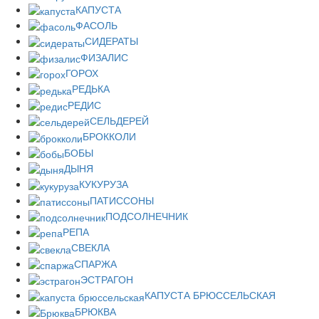
КАПУСТА
ФАСОЛЬ
СИДЕРАТЫ
ФИЗАЛИС
ГОРОХ
РЕДЬКА
РЕДИС
СЕЛЬДЕРЕЙ
БРОККОЛИ
БОБЫ
ДЫНЯ
КУКУРУЗА
ПАТИССОНЫ
ПОДСОЛНЕЧНИК
РЕПА
СВЕКЛА
СПАРЖА
ЭСТРАГОН
КАПУСТА БРЮССЕЛЬСКАЯ
БРЮКВА