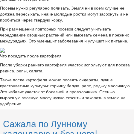
Посевы нужно регулярно поливать. Земля ни в коем случае не
должна пересыхать, иначе молодые ростки могут засохнуть и не
пробиться через твердую корку.
При размещении повторных посевов следует учитывать
чередование овощных растений или высевать семена в прежних
междурядьях. Это уменьшит заболевания и улучшит их питание.
Что посадить после картофеля
После уборки раннего картофеля участок используют для посева
редиса, репы, салата.
Также после картофеля можно посеять сидераты, лучше
крестоцветные культуры: горчицу белую, рапс, редьку масличную.
Это избавит участок от болезней и проволочника. Осенью
выросшую зеленую массу нужно скосить и закопать в землю на
удобрение.
Сажала по Лунному
календарю и без него!