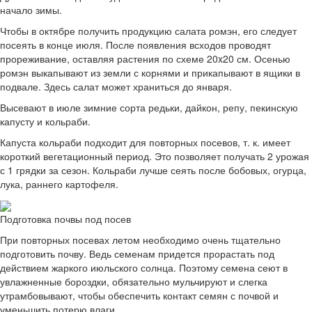
начало зимы.
Чтобы в октябре получить продукцию салата ромэн, его следует
посеять в конце июля. После появления всходов проводят
прореживание, оставляя растения по схеме 20x20 см. Осенью
ромэн выкапывают из земли с корнями и прикапывают в ящики в
подвале. Здесь салат может храниться до января.
Высевают в июле зимние сорта редьки, дайкон, репу, пекинскую
капусту и кольраби.
Капуста кольраби подходит для повторных посевов, т. к. имеет
короткий вегетационный период. Это позволяет получать 2 урожая
с 1 грядки за сезон. Кольраби лучше сеять после бобовых, огурца,
лука, раннего картофеля.
Подготовка почвы под посев
При повторных посевах летом необходимо очень тщательно
подготовить почву. Ведь семенам придется прорастать под
действием жаркого июльского солнца. Поэтому семена сеют в
увлажненные бороздки, обязательно мульчируют и слегка
утрамбовывают, чтобы обеспечить контакт семян с почвой и
уменьшить потерю влаги.