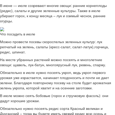
В июне — июле созревают многие овощи: ранние корнеплоды
(редис), салаты и другие зеленные культуры. Также в июле
убирают горох, к концу месяца – лук и озимый чеснок, ранние
огурцы.
Что посадить в июле
Можно провести посевы скороспелых зеленных культур: лук
репчатый на зелень, салаты (кресс-салат, салат-латук),горчица,
редис, шпинат.
На месте убранных растений можно посеять и многолетние
овощи: щавель, лук-батун, многоярусный лук, ревень, спаржу.
Обязательно в июле нужно посеять укроп, ведь укроп первого
урожая уже израстается, начинает плодоносить и почти не дает
зелени. Благодаря повторному посеву на столе будет ароматная
зелень укропа, которой хватит и на осенние заготовки.
В июле можно сеять бобовые (горох и стручковую фасоль): они
дадут хорошие урожаи.
Обязательно нужно посеять редис сорта Красный великан и
Дунганский – тогда вы будете иметь свежий редис всю осень и