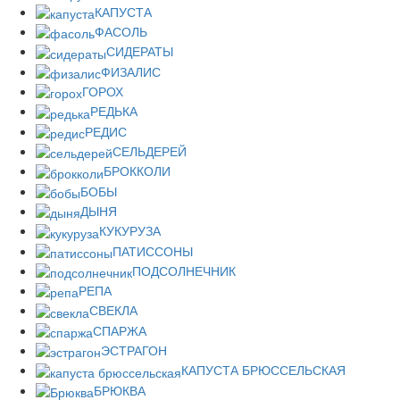
КАПУСТА
ФАСОЛЬ
СИДЕРАТЫ
ФИЗАЛИС
ГОРОХ
РЕДЬКА
РЕДИС
СЕЛЬДЕРЕЙ
БРОККОЛИ
БОБЫ
ДЫНЯ
КУКУРУЗА
ПАТИССОНЫ
ПОДСОЛНЕЧНИК
РЕПА
СВЕКЛА
СПАРЖА
ЭСТРАГОН
КАПУСТА БРЮССЕЛЬСКАЯ
БРЮКВА