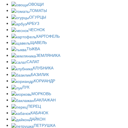
ОВОЩИ
ТОМАТЫ
ОГУРЦЫ
АРБУЗ
ЧЕСНОК
КАРТОФЕЛЬ
ЩАВЕЛЬ
ТЫКВА
ЗЕМЛЯНИКА
САЛАТ
КЛУБНИКА
БАЗИЛИК
КОРИАНДР
ЛУК
МОРКОВЬ
БАКЛАЖАН
ПЕРЕЦ
КАБАЧОК
ДАЙКОН
ПЕТРУШКА