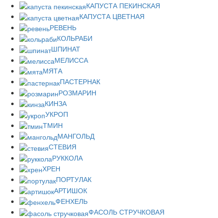
КАПУСТА ПЕКИНСКАЯ
КАПУСТА ЦВЕТНАЯ
РЕВЕНЬ
КОЛЬРАБИ
ШПИНАТ
МЕЛИССА
МЯТА
ПАСТЕРНАК
РОЗМАРИН
КИНЗА
УКРОП
ТМИН
МАНГОЛЬД
СТЕВИЯ
РУККОЛА
ХРЕН
ПОРТУЛАК
АРТИШОК
ФЕНХЕЛЬ
ФАСОЛЬ СТРУЧКОВАЯ