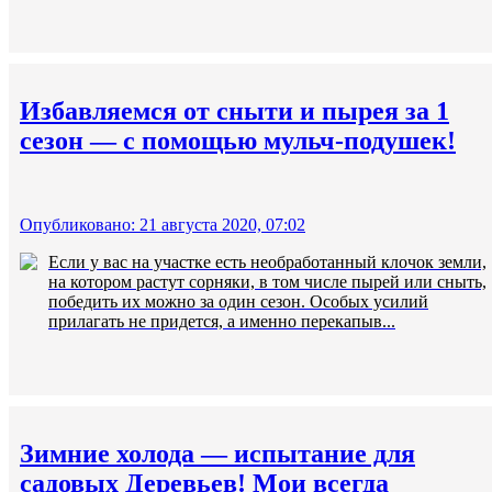
Избавляемся от сныти и пырея за 1
сезон — с помощью мульч-подушек!
Опубликовано: 21 августа 2020, 07:02
Если у вас на участке есть необработанный клочок земли,
на котором растут сорняки, в том числе пырей или сныть,
победить их можно за один сезон. Особых усилий
прилагать не придется, а именно перекапыв...
Зимние холода — испытание для
садовых Деревьев! Мои всегда