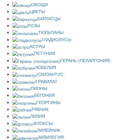
ОВОЩИ
ЦВЕТЫ
БАРХАТЦЫ
РОЗЫ
ТЮЛЬПАНЫ
ГЛАДИОЛУСЫ
АСТРЫ
ПЕТУНИЯ
ГЕРАНЬ (ПЕЛАРГОНИЯ)
ЛОБЕЛИЯ
СХИЗАНТУС
ГРАВИЛАТ
ПИОНЫ
БЕГОНИЯ
ГЕОРГИНЫ
РЯБЧИК
ЛИЛИЯ
ФЛОКСЫ
ЛИЛЕЙНИК
АКВИЛЕГИЯ