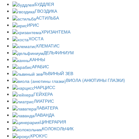
БУДДЛЕЯ
ГВОЗДИКА
АСТИЛЬБА
ИРИС
ХРИЗАНТЕМА
ХОСТА
КЛЕМАТИС
ДЕЛЬФИНИУМ
КАННЫ
АРАБИС
ЛЬВИНЫЙ ЗЕВ
ВИОЛА (АНЮТИНЫ ГЛАЗКИ)
НАРЦИСС
ГЕЙХЕРА
ЛИАТРИС
ЛАВАТЕРА
ЛАВАНДА
ЦИНЕРАРИЯ
КОЛОКОЛЬЧИК
КРОКУС