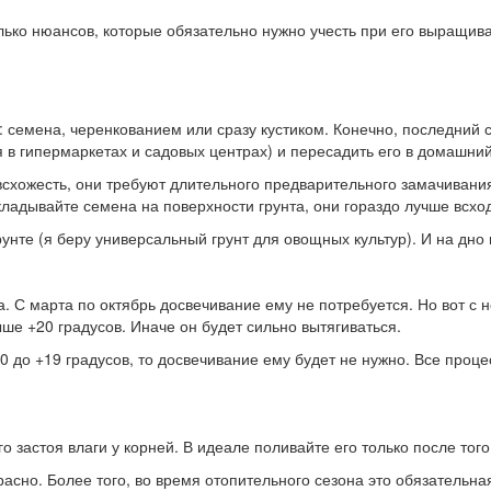
ько нюансов, которые обязательно нужно учесть при его выращивани
семена, черенкованием или сразу кустиком. Конечно, последний с
 в гипермаркетах и садовых центрах) и пересадить его в домашний
схожесть, они требуют длительного предварительного замачивания 
кладывайте семена на поверхности грунта, они гораздо лучше всход
нте (я беру универсальный грунт для овощных культур). И на дно
а. С марта по октябрь досвечивание ему не потребуется. Но вот с
ыше +20 градусов. Иначе он будет сильно вытягиваться.
0 до +19 градусов, то досвечивание ему будет не нужно. Все процес
застоя влаги у корней. В идеале поливайте его только после того,
асно. Более того, во время отопительного сезона это обязательна