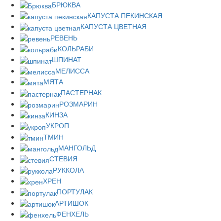
БРЮКВА
КАПУСТА ПЕКИНСКАЯ
КАПУСТА ЦВЕТНАЯ
РЕВЕНЬ
КОЛЬРАБИ
ШПИНАТ
МЕЛИССА
МЯТА
ПАСТЕРНАК
РОЗМАРИН
КИНЗА
УКРОП
ТМИН
МАНГОЛЬД
СТЕВИЯ
РУККОЛА
ХРЕН
ПОРТУЛАК
АРТИШОК
ФЕНХЕЛЬ