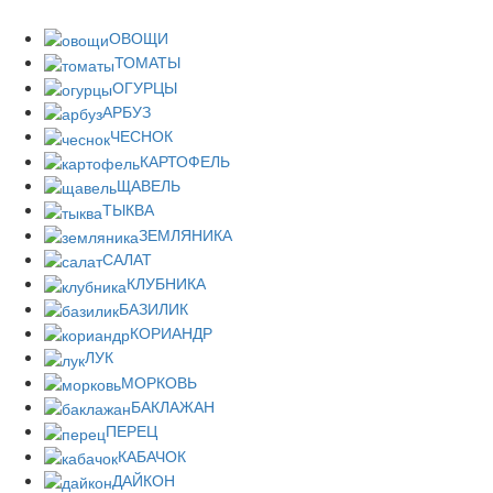
ОВОЩИ
ТОМАТЫ
ОГУРЦЫ
АРБУЗ
ЧЕСНОК
КАРТОФЕЛЬ
ЩАВЕЛЬ
ТЫКВА
ЗЕМЛЯНИКА
САЛАТ
КЛУБНИКА
БАЗИЛИК
КОРИАНДР
ЛУК
МОРКОВЬ
БАКЛАЖАН
ПЕРЕЦ
КАБАЧОК
ДАЙКОН