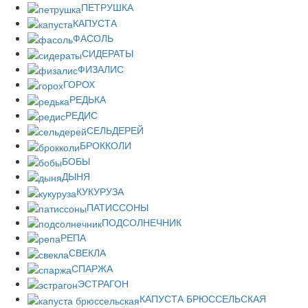
ПЕТРУШКА
КАПУСТА
ФАСОЛЬ
СИДЕРАТЫ
ФИЗАЛИС
ГОРОХ
РЕДЬКА
РЕДИС
СЕЛЬДЕРЕЙ
БРОККОЛИ
БОБЫ
ДЫНЯ
КУКУРУЗА
ПАТИССОНЫ
ПОДСОЛНЕЧНИК
РЕПА
СВЕКЛА
СПАРЖА
ЭСТРАГОН
КАПУСТА БРЮССЕЛЬСКАЯ