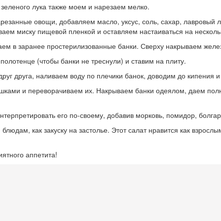
зеленого лука также моем и нарезаем мелко.
езанные овощи, добавляем масло, уксус, соль, сахар, лавровый л
аем миску пищевой пленкой и оставляем настаиваться на несколь
аем в заранее простерилизованные банки. Сверху накрываем желе
олотенце (чтобы банки не треснули) и ставим на плиту.
руг друга, наливаем воду по плечики банок, доводим до кипения и
ышками и переворачиваем их. Накрываем банки одеялом, даем полн
интерпретировать его по-своему, добавив морковь, помидор, болгар
блюдам, как закуску на застолье. Этот салат нравится как взрослы
иятного аппетита!