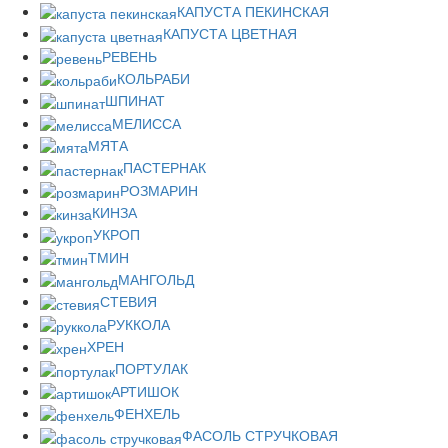
КАПУСТА ПЕКИНСКАЯ
КАПУСТА ЦВЕТНАЯ
РЕВЕНЬ
КОЛЬРАБИ
ШПИНАТ
МЕЛИССА
МЯТА
ПАСТЕРНАК
РОЗМАРИН
КИНЗА
УКРОП
ТМИН
МАНГОЛЬД
СТЕВИЯ
РУККОЛА
ХРЕН
ПОРТУЛАК
АРТИШОК
ФЕНХЕЛЬ
ФАСОЛЬ СТРУЧКОВАЯ