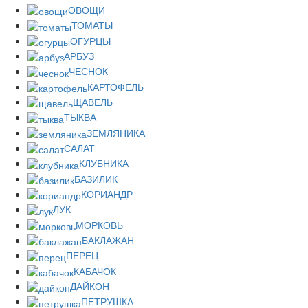
ОВОЩИ
ТОМАТЫ
ОГУРЦЫ
АРБУЗ
ЧЕСНОК
КАРТОФЕЛЬ
ЩАВЕЛЬ
ТЫКВА
ЗЕМЛЯНИКА
САЛАТ
КЛУБНИКА
БАЗИЛИК
КОРИАНДР
ЛУК
МОРКОВЬ
БАКЛАЖАН
ПЕРЕЦ
КАБАЧОК
ДАЙКОН
ПЕТРУШКА