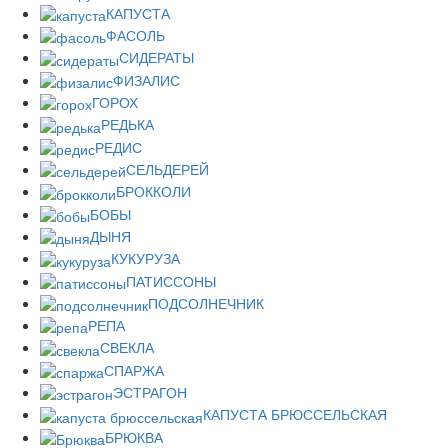
КАПУСТА
ФАСОЛЬ
СИДЕРАТЫ
ФИЗАЛИС
ГОРОХ
РЕДЬКА
РЕДИС
СЕЛЬДЕРЕЙ
БРОККОЛИ
БОБЫ
ДЫНЯ
КУКУРУЗА
ПАТИССОНЫ
ПОДСОЛНЕЧНИК
РЕПА
СВЕКЛА
СПАРЖА
ЭСТРАГОН
КАПУСТА БРЮССЕЛЬСКАЯ
БРЮКВА