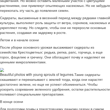
зацветания. Но можно оставить маленький участок с цветущими
растениями, они привлекут опыляющих насекомых. Но не забудьте
перекопать эту часть до появления семян.
Сидераты, высаженные в весенний период между рядками главной
культуры, выполняют роль защиты от ветра, сорняков, насекомых и
укрепляют почву. Но следите, чтобы они не переросли основные
растения, создавая им задержку в росте.
Летом и в начале осени
После уборки основного урожая высаживают сидераты из
семейства Крестоцветных: редька, репка, рапс, горчица, а еще
горох, фацелию и гречиху. Они обогащают почву и наделяют ее
ценными микроэлементами.
Beautiful photos with young sprouts of legumes.Такие сидераты
скашивают и перекапывают с землей тогда, когда они нарастят
достаточно зелени, но еще не успеют обсемениться. Чтобы
ускорить созревание зеленного удобрения, остатки растительности
поливают специальными препаратами.
В конце осени
Для подготовки почвы к предстоящему дачному сезону в самом