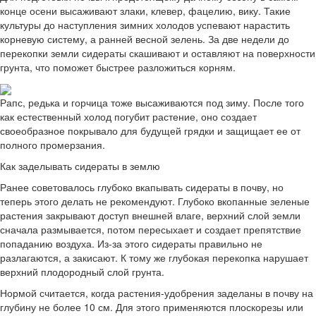
конце осени высаживают злаки, клевер, фацелию, вику. Такие
культуры до наступления зимних холодов успевают нарастить
корневую систему, а ранней весной зелень. За две недели до
перекопки земли сидераты скашивают и оставляют на поверхности
грунта, что поможет быстрее разложиться корням.
Рапс, редька и горчица тоже высаживаются под зиму. После того
как естественный холод погубит растение, оно создает
своеобразное покрывало для будущей грядки и защищает ее от
полного промерзания.
Как заделывать сидераты в землю
Ранее советовалось глубоко вкапывать сидераты в почву, но
теперь этого делать не рекомендуют. Глубоко вкопанные зеленые
растения закрывают доступ внешней влаге, верхний слой земли
сначала размывается, потом пересыхает и создает препятствие
попаданию воздуха. Из-за этого сидераты правильно не
разлагаются, а закисают. К тому же глубокая перекопка нарушает
верхний плодородный слой грунта.
Нормой считается, когда растения-удобрения заделаны в почву на
глубину не более 10 см. Для этого применяются плоскорезы или