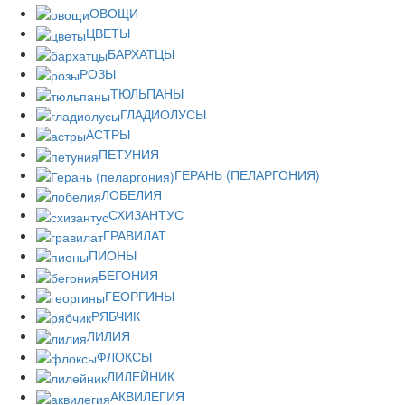
ОВОЩИ
ЦВЕТЫ
БАРХАТЦЫ
РОЗЫ
ТЮЛЬПАНЫ
ГЛАДИОЛУСЫ
АСТРЫ
ПЕТУНИЯ
ГЕРАНЬ (ПЕЛАРГОНИЯ)
ЛОБЕЛИЯ
СХИЗАНТУС
ГРАВИЛАТ
ПИОНЫ
БЕГОНИЯ
ГЕОРГИНЫ
РЯБЧИК
ЛИЛИЯ
ФЛОКСЫ
ЛИЛЕЙНИК
АКВИЛЕГИЯ