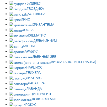
БУДДЛЕЯ
ГВОЗДИКА
АСТИЛЬБА
ИРИС
ХРИЗАНТЕМА
ХОСТА
КЛЕМАТИС
ДЕЛЬФИНИУМ
КАННЫ
АРАБИС
ЛЬВИНЫЙ ЗЕВ
ВИОЛА (АНЮТИНЫ ГЛАЗКИ)
НАРЦИСС
ГЕЙХЕРА
ЛИАТРИС
ЛАВАТЕРА
ЛАВАНДА
ЦИНЕРАРИЯ
КОЛОКОЛЬЧИК
КРОКУС