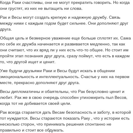
Когда Раки счастливы, они не могут прекратить говорить. Но когда
они грустят, из них не вытащить ни слова.
Рак и Весы могут создать крепкую и надежную дружбу. Связь
между ними с каждым годом будет сильнее. Они дополняют друг
друга.
Общая цель и безмерное уважение еще больше сплотят их. Сама
по себе их дружба начинается и развивается медленно, так как
они считают, что их вряд ли у них есть что-то общее. Но стоит им
пройти этап познания друг друга, сразу поймут, что есть в каждом
то, что другой ищет и ценит.
Уже будучи друзьями Раки и Весы будут искать в общении
эмоциональность и интеллектуальность. Счастье у них на первом
месте, прекрасно дополняют друг друга.
Весы дипломатичны и обаятельны, что Рак безусловно ценит и
любит. Рак же в свою очередь способен утихомирить пыл Весов,
когда тот не добивается своей цели.
Рак всегда старается дать Весам безопасность и заботу, в которой
тот нуждается. Весы стараются показать Раку , что у истории есть
несколько сторон, что принимать решения спонтанно не
правильно и стоит все обдумать.