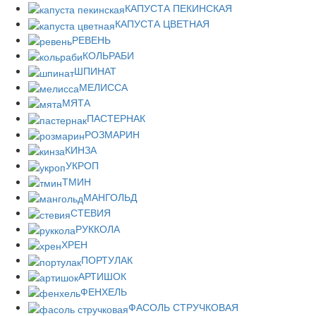
КАПУСТА ПЕКИНСКАЯ
КАПУСТА ЦВЕТНАЯ
РЕВЕНЬ
КОЛЬРАБИ
ШПИНАТ
МЕЛИССА
МЯТА
ПАСТЕРНАК
РОЗМАРИН
КИНЗА
УКРОП
ТМИН
МАНГОЛЬД
СТЕВИЯ
РУККОЛА
ХРЕН
ПОРТУЛАК
АРТИШОК
ФЕНХЕЛЬ
ФАСОЛЬ СТРУЧКОВАЯ