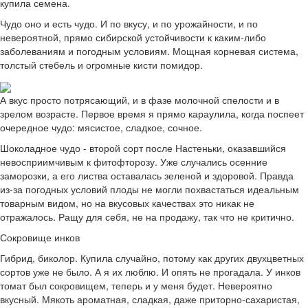
купила семена.
Чудо оно и есть чудо. И по вкусу, и по урожайности, и по
невероятной, прямо сибирской устойчивости к каким-либо
заболеваниям и погодным условиям. Мощная корневая система,
толстый стебель и огромные кисти помидор.
А вкус просто потрясающий, и в фазе молочной спелости и в
зрелом возрасте. Первое время я прямо караулила, когда поспеет
очередное чудо: мясистое, сладкое, сочное.
Шоколадное чудо - второй сорт после Настеньки, оказавшийся
невосприимчивым к фитофторозу. Уже случались осенние
заморозки, а его листва оставалась зеленой и здоровой. Правда
из-за погодных условий плоды не могли похвастаться идеальным
товарным видом, но на вкусовых качествах это никак не
отражалось. Ращу для себя, не на продажу, так что не критично.
Сокровище инков
Гибрид, биколор. Купила случайно, потому как других двухцветных
сортов уже не было. А я их люблю. И опять не прогадала. У инков
томат был сокровищем, теперь и у меня будет. Невероятно
вкусный. Мякоть ароматная, сладкая, даже приторно-сахаристая,