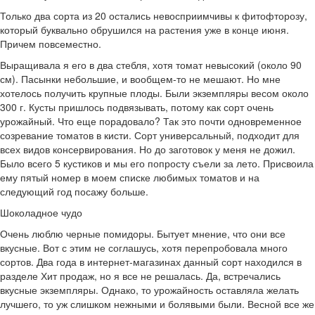
Только два сорта из 20 остались невосприимчивы к фитофторозу,
который буквально обрушился на растения уже в конце июня.
Причем повсеместно.
Выращивала я его в два стебля, хотя томат невысокий (около 90
см). Пасынки небольшие, и вообщем-то не мешают. Но мне
хотелось получить крупные плоды. Были экземпляры весом около
300 г. Кусты пришлось подвязывать, потому как сорт очень
урожайный. Что еще порадовало? Так это почти одновременное
созревание томатов в кисти. Сорт универсальный, подходит для
всех видов консервирования. Но до заготовок у меня не дожил.
Было всего 5 кустиков и мы его попросту съели за лето. Присвоила
ему пятый номер в моем списке любимых томатов и на
следующий год посажу больше.
Шоколадное чудо
Очень люблю черные помидоры. Бытует мнение, что они все
вкусные. Вот с этим не соглашусь, хотя перепробовала много
сортов. Два года в интернет-магазинах данный сорт находился в
разделе Хит продаж, но я все не решалась. Да, встречались
вкусные экземпляры. Однако, то урожайность оставляла желать
лучшего, то уж слишком нежными и болявыми были. Весной все же