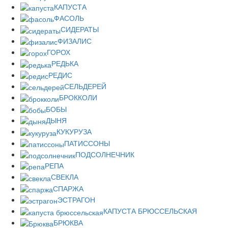
КАПУСТА
ФАСОЛЬ
СИДЕРАТЫ
ФИЗАЛИС
ГОРОХ
РЕДЬКА
РЕДИС
СЕЛЬДЕРЕЙ
БРОККОЛИ
БОБЫ
ДЫНЯ
КУКУРУЗА
ПАТИССОНЫ
ПОДСОЛНЕЧНИК
РЕПА
СВЕКЛА
СПАРЖА
ЭСТРАГОН
КАПУСТА БРЮССЕЛЬСКАЯ
БРЮКВА