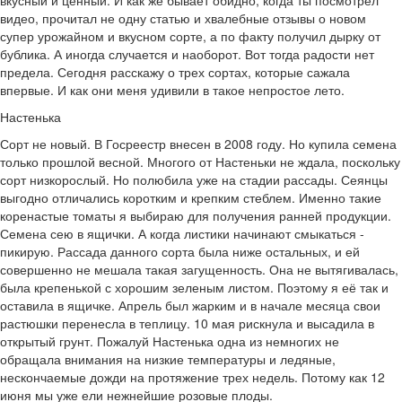
вкусный и ценный. И как же бывает обидно, когда ты посмотрел
видео, прочитал не одну статью и хвалебные отзывы о новом
супер урожайном и вкусном сорте, а по факту получил дырку от
бублика. А иногда случается и наоборот. Вот тогда радости нет
предела. Сегодня расскажу о трех сортах, которые сажала
впервые. И как они меня удивили в такое непростое лето.
Настенька
Сорт не новый. В Госреестр внесен в 2008 году. Но купила семена
только прошлой весной. Многого от Настеньки не ждала, поскольку
сорт низкорослый. Но полюбила уже на стадии рассады. Сеянцы
выгодно отличались коротким и крепким стеблем. Именно такие
коренастые томаты я выбираю для получения ранней продукции.
Семена сею в ящички. А когда листики начинают смыкаться -
пикирую. Рассада данного сорта была ниже остальных, и ей
совершенно не мешала такая загущенность. Она не вытягивалась,
была крепенькой с хорошим зеленым листом. Поэтому я её так и
оставила в ящичке. Апрель был жарким и в начале месяца свои
растюшки перенесла в теплицу. 10 мая рискнула и высадила в
открытый грунт. Пожалуй Настенька одна из немногих не
обращала внимания на низкие температуры и ледяные,
нескончаемые дожди на протяжение трех недель. Потому как 12
июня мы уже ели нежнейшие розовые плоды.