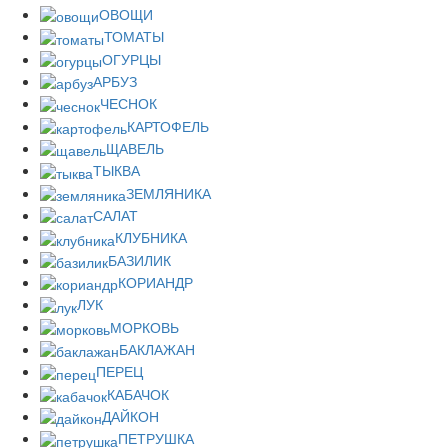
ОВОЩИ
ТОМАТЫ
ОГУРЦЫ
АРБУЗ
ЧЕСНОК
КАРТОФЕЛЬ
ЩАВЕЛЬ
ТЫКВА
ЗЕМЛЯНИКА
САЛАТ
КЛУБНИКА
БАЗИЛИК
КОРИАНДР
ЛУК
МОРКОВЬ
БАКЛАЖАН
ПЕРЕЦ
КАБАЧОК
ДАЙКОН
ПЕТРУШКА