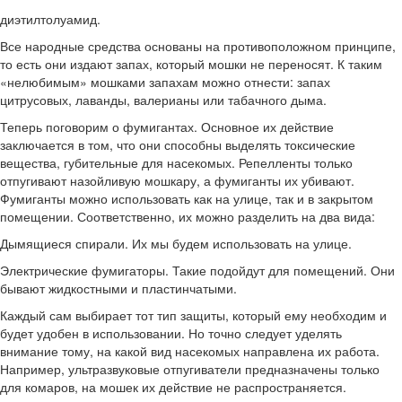
диэтилтолуамид.
Все народные средства основаны на противоположном принципе,
то есть они издают запах, который мошки не переносят. К таким
«нелюбимым» мошками запахам можно отнести: запах
цитрусовых, лаванды, валерианы или табачного дыма.
Теперь поговорим о фумигантах. Основное их действие
заключается в том, что они способны выделять токсические
вещества, губительные для насекомых. Репелленты только
отпугивают назойливую мошкару, а фумиганты их убивают.
Фумиганты можно использовать как на улице, так и в закрытом
помещении. Соответственно, их можно разделить на два вида:
Дымящиеся спирали. Их мы будем использовать на улице.
Электрические фумигаторы. Такие подойдут для помещений. Они
бывают жидкостными и пластинчатыми.
Каждый сам выбирает тот тип защиты, который ему необходим и
будет удобен в использовании. Но точно следует уделять
внимание тому, на какой вид насекомых направлена их работа.
Например, ультразвуковые отпугиватели предназначены только
для комаров, на мошек их действие не распространяется.