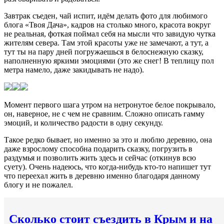
Завтрак съеден, чай испит, идём делать фото для любимого
блога «Твоя Дача», кадров на столько много, красота вокруг
не реальная, фоткая поймал себя на мысли что завидую чутка
жителям севера. Там этой красоты уже не замечают, а тут, а
тут ты на пару дней погружаешься в белоснежную сказку,
наполненную яркими эмоциями (это же снег! В теплицу пол
метра намело, даже закидывать не надо).
Момент первого шага утром на нетронутое белое покрывало,
он, наверное, не с чем не сравним. Сложно описать гамму
эмоций, и количество радости в одну секунду.
Такое редко бывает, но именно за это и люблю деревню, она
даже взрослому способна подарить сказку, погрузить в
раздумья и позволить жить здесь и сейчас (откинув всю
суету). Очень надеюсь, что когда-нибудь кто-то напишет тут
что переехал жить в деревню именно благодаря данному
блогу и не пожалел.
Сколько стоит съездить в Крым и на