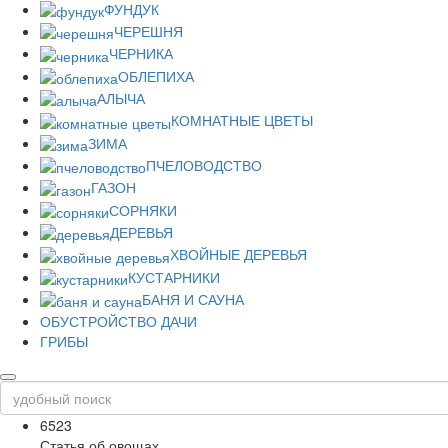
ФУНДУК
ЧЕРЕШНЯ
ЧЕРНИКА
ОБЛЕПИХА
АЛЫЧА
КОМНАТНЫЕ ЦВЕТЫ
ЗИМА
ПЧЕЛОВОДСТВО
ГАЗОН
СОРНЯКИ
ДЕРЕВЬЯ
ХВОЙНЫЕ ДЕРЕВЬЯ
КУСТАРНИКИ
БАНЯ И САУНА
ОБУСТРОЙСТВО ДАЧИ
ГРИБЫ
6523
Статья об овощах