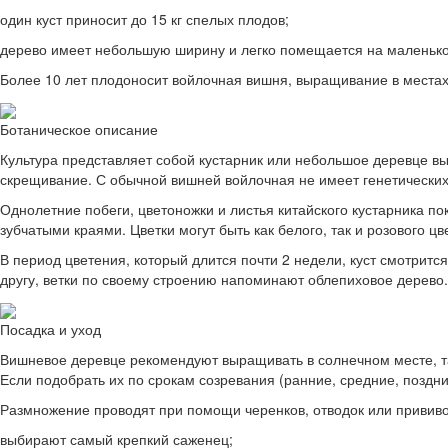
один куст приносит до 15 кг спелых плодов;
дерево имеет небольшую ширину и легко помещается на маленько
Более 10 лет плодоносит войлочная вишня, выращивание в местах
Ботаническое описание
Культура представляет собой кустарник или небольшое деревце в
скрещивание. С обычной вишней войлочная не имеет генетических
Однолетние побеги, цветоножки и листья китайского кустарника п
зубчатыми краями. Цветки могут быть как белого, так и розового цв
В период цветения, который длится почти 2 недели, куст смотритс
другу, ветки по своему строению напоминают облепиховое дерево.
Посадка и уход
Вишневое деревце рекомендуют выращивать в солнечном месте, так
Если подобрать их по срокам созревания (ранние, средние, поздн
Размножение проводят при помощи черенков, отводок или прививо
выбирают самый крепкий саженец;