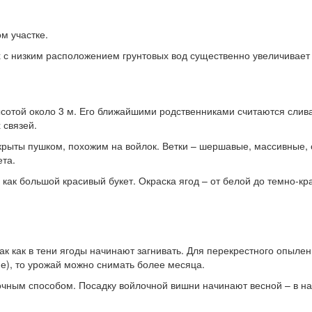
м участке.
 с низким расположением грунтовых вод существенно увеличивает
ысотой около 3 м. Его ближайшими родственниками считаются слив
 связей.
окрыты пушком, похожим на войлок. Ветки – шершавые, массивные, 
ета.
я как большой красивый букет. Окраска ягод – от белой до темно-к
 как в тени ягоды начинают загнивать. Для перекрестного опылени
ие), то урожай можно снимать более месяца.
чным способом. Посадку войлочной вишни начинают весной – в нач