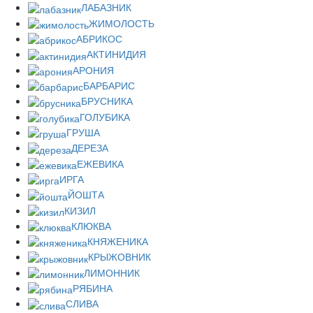
ЛАБАЗНИК
ЖИМОЛОСТЬ
АБРИКОС
АКТИНИДИЯ
АРОНИЯ
БАРБАРИС
БРУСНИКА
ГОЛУБИКА
ГРУША
ДЕРЕЗА
ЕЖЕВИКА
ИРГА
ЙОШТА
КИЗИЛ
КЛЮКВА
КНЯЖЕНИКА
КРЫЖОВНИК
ЛИМОННИК
РЯБИНА
СЛИВА