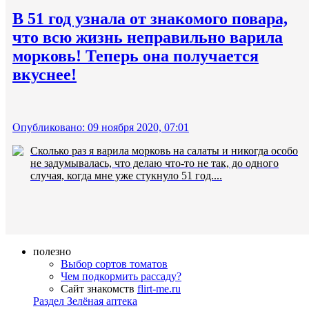
В 51 год узнала от знакомого повара,
что всю жизнь неправильно варила
морковь! Теперь она получается
вкуснее!
Опубликовано: 09 ноября 2020, 07:01
Сколько раз я варила морковь на салаты и никогда особо
не задумывалась, что делаю что-то не так, до одного
случая, когда мне уже стукнуло 51 год....
полезно
Выбор сортов томатов
Чем подкормить рассаду?
Сайт знакомств
flirt-me.ru
Раздел Зелёная аптека