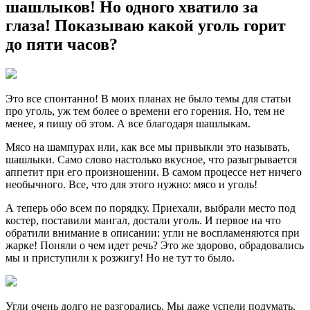
шашлыков! Но одного хватило за
глаза! Показываю какой уголь горит
до пяти часов?
Это все спонтанно! В моих планах не было темы для статьи
про уголь, уж тем более о времени его горения. Но, тем не
менее, я пишу об этом. А все благодаря шашлыкам.
Мясо на шампурах или, как все мы привыкли это называть,
шашлыки. Само слово настолько вкусное, что разыгрывается
аппетит при его произношении. В самом процессе нет ничего
необычного. Все, что для этого нужно: мясо и уголь!
А теперь обо всем по порядку. Приехали, выбрали место под
костер, поставили мангал, достали уголь. И первое на что
обратили внимание в описании: угли не воспламеняются при
жарке! Поняли о чем идет речь? Это же здорово, обрадовались
мы и приступили к розжигу! Но не тут то было.
Угли очень долго не разгорались. Мы даже успели подумать,