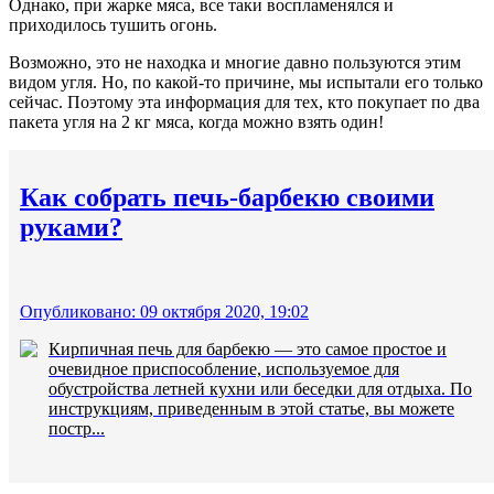
Однако, при жарке мяса, все таки воспламенялся и
приходилось тушить огонь.
Возможно, это не находка и многие давно пользуются этим
видом угля. Но, по какой-то причине, мы испытали его только
сейчас. Поэтому эта информация для тех, кто покупает по два
пакета угля на 2 кг мяса, когда можно взять один!
Как собрать печь-барбекю своими
руками?
Опубликовано: 09 октября 2020, 19:02
Кирпичная печь для барбекю — это самое простое и
очевидное приспособление, используемое для
обустройства летней кухни или беседки для отдыха. По
инструкциям, приведенным в этой статье, вы можете
постр...