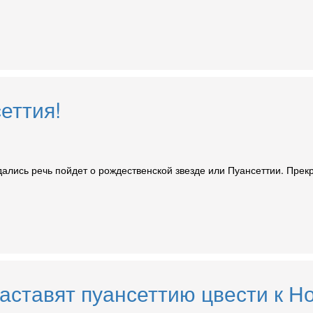
еттия!
лись речь пойдет о рождественской звезде или Пуансеттии. Прекра
аставят пуансеттию цвести к Но