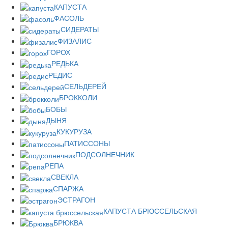
КАПУСТА
ФАСОЛЬ
СИДЕРАТЫ
ФИЗАЛИС
ГОРОХ
РЕДЬКА
РЕДИС
СЕЛЬДЕРЕЙ
БРОККОЛИ
БОБЫ
ДЫНЯ
КУКУРУЗА
ПАТИССОНЫ
ПОДСОЛНЕЧНИК
РЕПА
СВЕКЛА
СПАРЖА
ЭСТРАГОН
КАПУСТА БРЮССЕЛЬСКАЯ
БРЮКВА