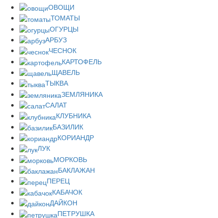
ОВОЩИ
ТОМАТЫ
ОГУРЦЫ
АРБУЗ
ЧЕСНОК
КАРТОФЕЛЬ
ЩАВЕЛЬ
ТЫКВА
ЗЕМЛЯНИКА
САЛАТ
КЛУБНИКА
БАЗИЛИК
КОРИАНДР
ЛУК
МОРКОВЬ
БАКЛАЖАН
ПЕРЕЦ
КАБАЧОК
ДАЙКОН
ПЕТРУШКА