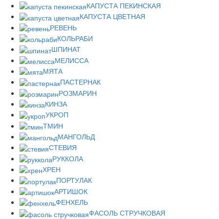
КАПУСТА ПЕКИНСКАЯ
КАПУСТА ЦВЕТНАЯ
РЕВЕНЬ
КОЛЬРАБИ
ШПИНАТ
МЕЛИССА
МЯТА
ПАСТЕРНАК
РОЗМАРИН
КИНЗА
УКРОП
ТМИН
МАНГОЛЬД
СТЕВИЯ
РУККОЛА
ХРЕН
ПОРТУЛАК
АРТИШОК
ФЕНХЕЛЬ
ФАСОЛЬ СТРУЧКОВАЯ