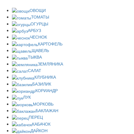
ОВОЩИ
ТОМАТЫ
ОГУРЦЫ
АРБУЗ
ЧЕСНОК
КАРТОФЕЛЬ
ЩАВЕЛЬ
ТЫКВА
ЗЕМЛЯНИКА
САЛАТ
КЛУБНИКА
БАЗИЛИК
КОРИАНДР
ЛУК
МОРКОВЬ
БАКЛАЖАН
ПЕРЕЦ
КАБАЧОК
ДАЙКОН