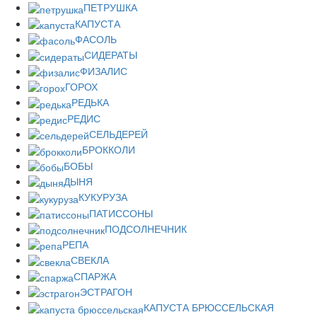
ПЕТРУШКА
КАПУСТА
ФАСОЛЬ
СИДЕРАТЫ
ФИЗАЛИС
ГОРОХ
РЕДЬКА
РЕДИС
СЕЛЬДЕРЕЙ
БРОККОЛИ
БОБЫ
ДЫНЯ
КУКУРУЗА
ПАТИССОНЫ
ПОДСОЛНЕЧНИК
РЕПА
СВЕКЛА
СПАРЖА
ЭСТРАГОН
КАПУСТА БРЮССЕЛЬСКАЯ