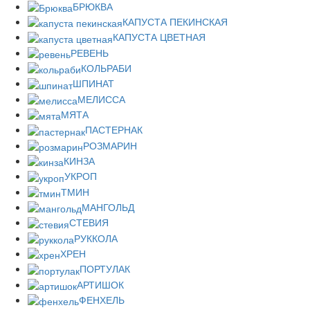
БРЮКВА
КАПУСТА ПЕКИНСКАЯ
КАПУСТА ЦВЕТНАЯ
РЕВЕНЬ
КОЛЬРАБИ
ШПИНАТ
МЕЛИССА
МЯТА
ПАСТЕРНАК
РОЗМАРИН
КИНЗА
УКРОП
ТМИН
МАНГОЛЬД
СТЕВИЯ
РУККОЛА
ХРЕН
ПОРТУЛАК
АРТИШОК
ФЕНХЕЛЬ