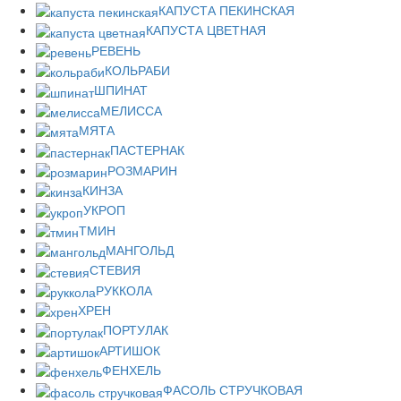
КАПУСТА ПЕКИНСКАЯ
КАПУСТА ЦВЕТНАЯ
РЕВЕНЬ
КОЛЬРАБИ
ШПИНАТ
МЕЛИССА
МЯТА
ПАСТЕРНАК
РОЗМАРИН
КИНЗА
УКРОП
ТМИН
МАНГОЛЬД
СТЕВИЯ
РУККОЛА
ХРЕН
ПОРТУЛАК
АРТИШОК
ФЕНХЕЛЬ
ФАСОЛЬ СТРУЧКОВАЯ