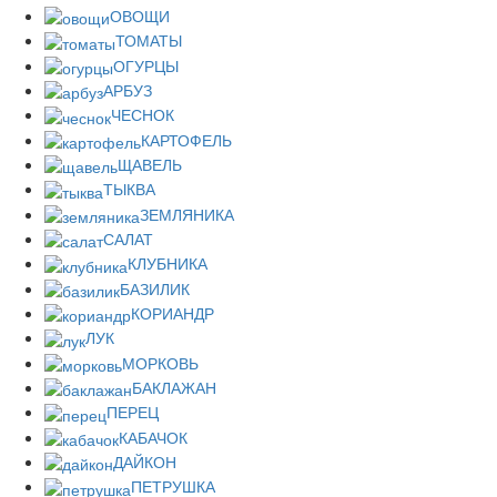
ОВОЩИ
ТОМАТЫ
ОГУРЦЫ
АРБУЗ
ЧЕСНОК
КАРТОФЕЛЬ
ЩАВЕЛЬ
ТЫКВА
ЗЕМЛЯНИКА
САЛАТ
КЛУБНИКА
БАЗИЛИК
КОРИАНДР
ЛУК
МОРКОВЬ
БАКЛАЖАН
ПЕРЕЦ
КАБАЧОК
ДАЙКОН
ПЕТРУШКА