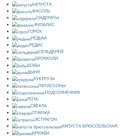
КАПУСТА
ФАСОЛЬ
СИДЕРАТЫ
ФИЗАЛИС
ГОРОХ
РЕДЬКА
РЕДИС
СЕЛЬДЕРЕЙ
БРОККОЛИ
БОБЫ
ДЫНЯ
КУКУРУЗА
ПАТИССОНЫ
ПОДСОЛНЕЧНИК
РЕПА
СВЕКЛА
СПАРЖА
ЭСТРАГОН
КАПУСТА БРЮССЕЛЬСКАЯ
БРЮКВА