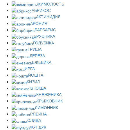
ЖИМОЛОСТЬ
АБРИКОС
АКТИНИДИЯ
АРОНИЯ
БАРБАРИС
БРУСНИКА
ГОЛУБИКА
ГРУША
ДЕРЕЗА
ЕЖЕВИКА
ИРГА
ЙОШТА
КИЗИЛ
КЛЮКВА
КНЯЖЕНИКА
КРЫЖОВНИК
ЛИМОННИК
РЯБИНА
СЛИВА
ФУНДУК