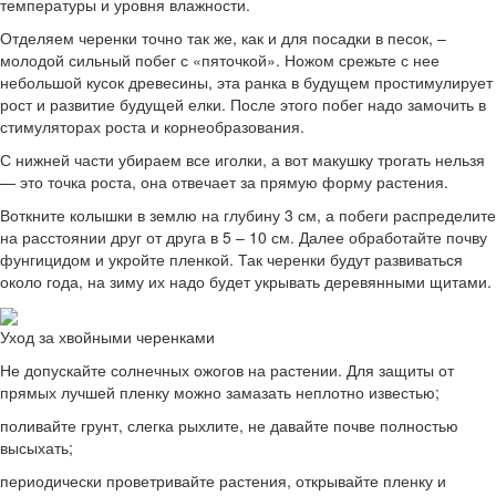
температуры и уровня влажности.
Отделяем черенки точно так же, как и для посадки в песок, –
молодой сильный побег с «пяточкой». Ножом срежьте с нее
небольшой кусок древесины, эта ранка в будущем простимулирует
рост и развитие будущей елки. После этого побег надо замочить в
стимуляторах роста и корнеобразования.
С нижней части убираем все иголки, а вот макушку трогать нельзя
— это точка роста, она отвечает за прямую форму растения.
Воткните колышки в землю на глубину 3 см, а побеги распределите
на расстоянии друг от друга в 5 – 10 см. Далее обработайте почву
фунгицидом и укройте пленкой. Так черенки будут развиваться
около года, на зиму их надо будет укрывать деревянными щитами.
Уход за хвойными черенками
Не допускайте солнечных ожогов на растении. Для защиты от
прямых лучшей пленку можно замазать неплотно известью;
поливайте грунт, слегка рыхлите, не давайте почве полностью
высыхать;
периодически проветривайте растения, открывайте пленку и