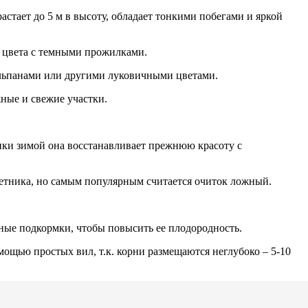
стает до 5 м в высоту, обладает тонкими побегами и яркой
о цвета с темными прожилками.
юльпанами или другими луковичными цветами.
ные и свежие участки.
ники зимой она восстанавливает прежнюю красоту с
летника, но самым популярным считается очиток ложный.
ьные подкормки, чтобы повысить ее плодородность.
ощью простых вил, т.к. корни размещаются неглубоко – 5-10