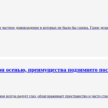
и частное домовладение в которых не было бы газона. Газон де
зон осенью, преимущества подзимнего пос
зон всегда радует глаз, облагораживает пространство и часто ст