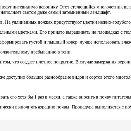
тносят нитевидную веронику. Этот стелющийся многолетник выра
 наполняет светом даже самый затемненный ландшафт.
цев. На удлиненных ножках присутствуют цветки нежно-голубог
тельными цветками. Его принято выращивать на площадках с т
сформировать густой и пышный ковер, лучше использовать влаж
одолжительному пребыванию в тени.
нтом, что создает плотное покрытие. В случае замерзания веро
же доступно большое разнообразие видов и сортов этого много
ать его хотя бы 1 раз в месяц, а также вносить в почву питател
дически выполнять аэрацию почвы. Процедура выполняется с пом