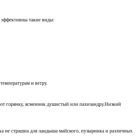
а эффективны такие виды:
температурам и ветру.
уют горянку, ясменник душистый или пахизандру.Низкий
ха не страшна для ландыша майского, пузырника и различных