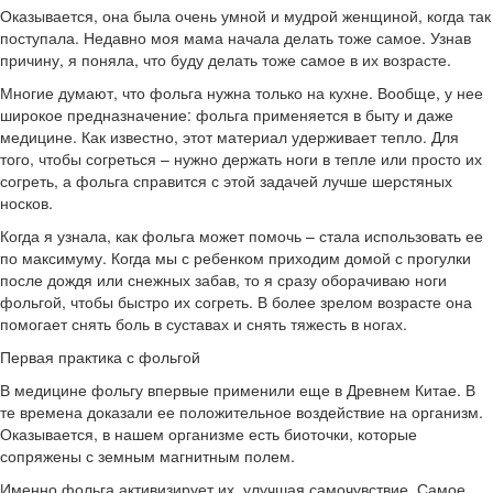
Оказывается, она была очень умной и мудрой женщиной, когда так
поступала. Недавно моя мама начала делать тоже самое. Узнав
причину, я поняла, что буду делать тоже самое в их возрасте.
Многие думают, что фольга нужна только на кухне. Вообще, у нее
широкое предназначение: фольга применяется в быту и даже
медицине. Как известно, этот материал удерживает тепло. Для
того, чтобы согреться – нужно держать ноги в тепле или просто их
согреть, а фольга справится с этой задачей лучше шерстяных
носков.
Когда я узнала, как фольга может помочь – стала использовать ее
по максимуму. Когда мы с ребенком приходим домой с прогулки
после дождя или снежных забав, то я сразу оборачиваю ноги
фольгой, чтобы быстро их согреть. В более зрелом возрасте она
помогает снять боль в суставах и снять тяжесть в ногах.
Первая практика с фольгой
В медицине фольгу впервые применили еще в Древнем Китае. В
те времена доказали ее положительное воздействие на организм.
Оказывается, в нашем организме есть биоточки, которые
сопряжены с земным магнитным полем.
Именно фольга активизирует их, улучшая самочувствие. Самое