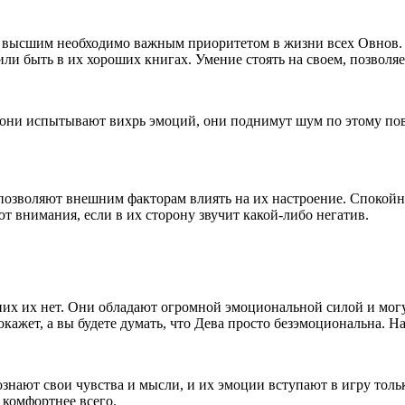
я высшим необходимо важным приоритетом в жизни всех Овнов. 
 или быть в их хороших книгах. Умение стоять на своем, позволя
 они испытывают вихрь эмоций, они поднимут шум по этому пово
позволяют внешним факторам влиять на их настроение. Спокой
 внимания, если в их сторону звучит какой-либо негатив.
у них их нет. Они обладают огромной эмоциональной силой и мог
окажет, а вы будете думать, что Дева просто безэмоциональна. На
нают свои чувства и мысли, и их эмоции вступают в игру только
 комфортнее всего.