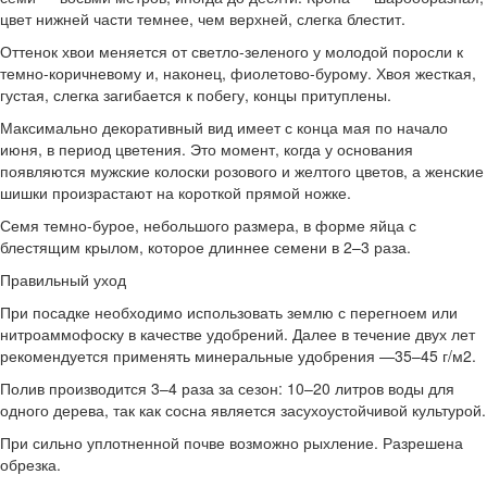
цвет нижней части темнее, чем верхней, слегка блестит.
Оттенок хвои меняется от светло-зеленого у молодой поросли к
темно-коричневому и, наконец, фиолетово-бурому. Хвоя жесткая,
густая, слегка загибается к побегу, концы притуплены.
Максимально декоративный вид имеет с конца мая по начало
июня, в период цветения. Это момент, когда у основания
появляются мужские колоски розового и желтого цветов, а женские
шишки произрастают на короткой прямой ножке.
Семя темно-бурое, небольшого размера, в форме яйца с
блестящим крылом, которое длиннее семени в 2–3 раза.
Правильный уход
При посадке необходимо использовать землю с перегноем или
нитроаммофоску в качестве удобрений. Далее в течение двух лет
рекомендуется применять минеральные удобрения —35–45 г/м2.
Полив производится 3–4 раза за сезон: 10–20 литров воды для
одного дерева, так как сосна является засухоустойчивой культурой.
При сильно уплотненной почве возможно рыхление. Разрешена
обрезка.