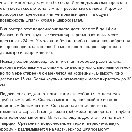
что в темном лесу кажется белесой. У молодых экземпляров она
отличается светло-зеленым или розоватым отливом. У зрелых
приобретает кремовый или желтоватый цвет. На ощупь
поверхность шляпки сухая и шероховатая.
В диаметре этот подосиновик часто достигает от 5 до 14 см.
Бывают и более крупные экземпляры, размер которых может
превышать 24 см. У молодого белого гриба шляпка шарообразная
и хорошо прижата к ножке. По мере роста она расширяется в
диаметре и выпрямляется.
Ножка у белой разновидности плотная и хорошо развита. Она
покрыта небольшими хлопьями. Сначала у них сливочный оттенок,
но по мере старения он меняется на кофейный. В высоту гриб
достигает 15 см. Более крупные экземпляры могут вырастать до 30
см.
Подосиновик редкого оттенка, как и его собратья, относится к
трубчатым грибам. Сначала мякоть под шляпкой отличается
приятным белым цветом. Со временем он меняется на
грязновато-серый. В конце ножки гриб может приобретать голубой
или зеленоватый отлив. Мякоть на ощупь достаточно плотная и
твердая. Срезанный подосиновик не теряет первоначальную
форму и разламывается на части. Из-под шляпки могут