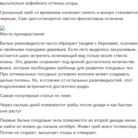
высыпаться кофейного оттенка споры.
Срезанный гриб со временем начинает синеть и вскоре становится
черным. Сам срез отличается светло-фиолетовым оттенком.
Места произрастания
Белые разновидности часто образуют тандем с березами, осинами
и хвойными породами деревьев. Если лето выдалось засушливым,
остается шанс встретить исчезающий вид только возле ствола
осины. Это дерево сохраняет под кроной достаточное количество
влаги, которая необходима грибнице для развития плодовых тел.
При оптимальных погодных условиях колония может создавать
целые поляны. Но, в отличие от остальных разновидностей, этот
подосиновик встречается достаточно редко.
Самая популярная статья по теме:
Через сколько дней появляются грибы после дождя и как быстро
они растут
Первые белые плодовые тела появляются во второй декаде июня,
и найти их можно до начала октября. Живет гриб всего полмесяца.
Потом он стареет, высыпает споры и отмирает.