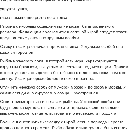
упругая тушка;
глаза насыщенно розового оттенка.
Рыбина с икорным содержимым не может быть маленького
размера. Желающим полакомиться соленой икрой следует отдать
предпочтение довольно крупным особям.
Самку от самца отличает прямая спинка. У мужских особей она
кажется горбатой.
Рыбина женского пола, в которой есть икра, характеризуется
округлым брюшком, выпуклым и несколько подвисающим. Причем
его выпуклая часть должна быть ближе к голове селедки, чем к ее
хвосту. У самцов брюхо более плоское и ровное.
Отличить женскую особь от мужской можно и по форме морды. У
самки сельди она округлая, у самца – заостренная.
Стоит присмотреться и к глазам рыбины. У женской особи они
будут слегка мутноваты. Однако этот признак, если он сильно
выражен, может свидетельствовать и о несвежести продукта.
Больше шансов купить селедку с икрой, если с периода нереста
прошло немного времени. Рыба обязательно должна быть свежей.