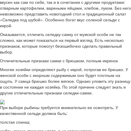
вкусен как сам по себе, так и в сочетании с другими продуктами:
отварным картофелем, вареными яйцами, хлебом, луком. Без него
невозможно представить новогодний стол и традиционный салат
«Селедка под шубой». Особенно богат вкус соленой сельди с
икрой.
Оказывается, отличить селедку-самку от мужской особи не так
сложно, как может показаться на первый взгляд. Есть несколько
признаков, которые помогут безошибочно сделать правильный
выбор.
Отличительные признаки самки с брюшком, полным икринок
Многие хозяйки определяют рыбу с икрой, потрогав ее брюшко. У
женской особи с икорным содержимым оно будет плотным на
ощупь. У самца брюшко более мягкое. Однако уловить эту разницу
в состоянии не каждая хозяйка. По этой причине следует знать и
другие отличительные признаки селедки-самки.
При выборе рыбины требуется внимательно ее осмотреть. У
качественной сельди должна быть:
толстая спинка;
жабры темно-красного цвета, а не коричневого;