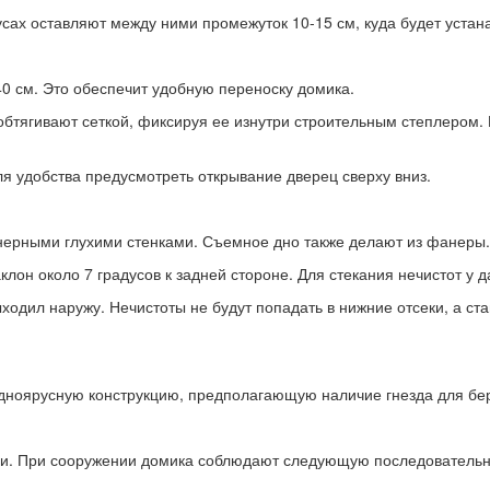
усах оставляют между ними промежуток 10-15 см, куда будет устан
0 см. Это обеспечит удобную переноску домика.
бтягивают сеткой, фиксируя ее изнутри строительным степлером. 
 удобства предусмотреть открывание дверец сверху вниз.
рными глухими стенками. Съемное дно также делают из фанеры. Ег
он около 7 градусов к задней стороне. Для стекания нечистот у д
ходил наружу. Нечистоты не будут попадать в нижние отсеки, а ст
дноярусную конструкцию, предполагающую наличие гнезда для бе
ии. При сооружении домика соблюдают следующую последовательн