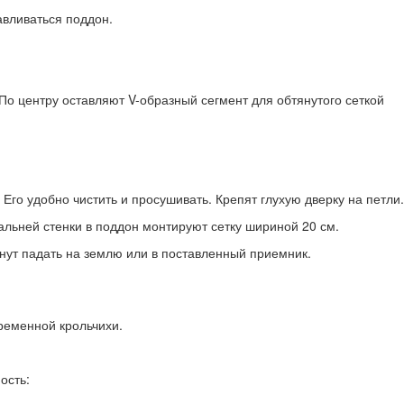
авливаться поддон.
По центру оставляют V-образный сегмент для обтянутого сеткой
о удобно чистить и просушивать. Крепят глухую дверку на петли.
альней стенки в поддон монтируют сетку шириной 20 см.
анут падать на землю или в поставленный приемник.
ременной крольчихи.
ость: