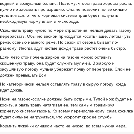
водный и воздушный баланс. Поэтому, чтобы трава хорошо росла,
нужно не забывать про аэрацию. Она не позволит почве сильно
уплотняться, от чего корневая система трав будет получать
необходимую норму влаги и кислорода.
Скашивать траву нужно по мере отрастания, нельзя давать газону
перерастать. Обычно весной приходится косить чаще, летом чуть
реже, осенью намного реже. Но сезон от сезона бывает по-
разному. Иногда идут частые дожди трава растет очень быстро.
Если лето стоит очень жаркое на газоне можно оставить
скошенную траву, она будет служить мульчей. В жаркую и
засушливую погоду мульча убережет почву от перегрева. Слой не
должен превышать 2см.
Но категорически нельзя оставлять траву в сырую погоду, когда
идет дождь.
Ножи на газонокосилке должны быть острыми. Тупой нож будет не
косить, а рвать траву натягивая ее, тем самым травмируя
корневую систему газона. Ко всему перечисленному, сама косилка
будет сильнее нагружаться, что укоротит срок ее службы.
Кормить лужайки слишком часто не нужно, во всем нужна мера.