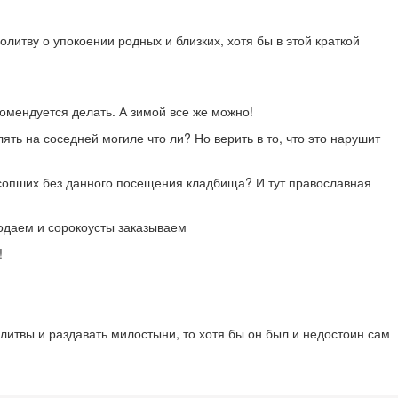
итву о упокоении родных и близких, хотя бы в этой краткой
комендуется делать. А зимой все же можно!
лять на соседней могиле что ли? Но верить в то, что это нарушит
усопших без данного посещения кладбища? И тут православная
подаем и сорокоусты заказываем
!
литвы и раздавать милостыни, то хотя бы он был и недостоин сам