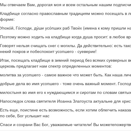
Мы отвечаем Вам, дорогая моя и всем остальным нашим подписчик
Кладбище согласно православным традициям можно посещать в любо
форме:
Упоко́й, Го́споди, ду́ши усо́пших раб Твои́х (имена к кому пришли
Поэтому можно ходить на кладбище когда душа просит: в любое вре
Говорят нельзя счищать снег с могилы. Да действительно: есть так
некий покров и побеспокоит усопшего - суеверие!
Итак, посещать кладбище в зимний период без всяких суеверных в
церковь предлагает нам спектр определенных моментов:
молитва за усопшего - самое важное что может быть. Как наша лич
добрые дела во имя усопшего - тоже очень важный момент. Господ
милостыня во имя его к нуждающимся и сиротам по словам святых
Напоследок слова святителя Иоанна Златоуста актуальне для христ
Есть еще, поистине есть возможность, если хотим облегчить наказ
по себе, Бог услышит нас
Спаси и сохрани Вас Бог, уважаемые читатели! Вы можетепоже