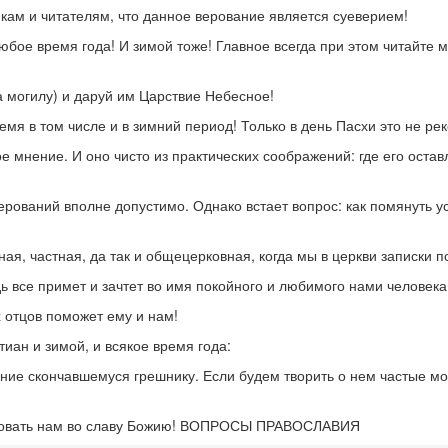
ам и читателям, что данное верование является суеверием!
е время года! И зимой тоже! Главное всегда при этом читайте мол
 на могилу) и даруй им Царствие Небесное!
мя в том числе и в зимний период! Только в день Пасхи это не ре
ое мнение. И оно чисто из практических соображений: где его остав
ерований вполне допустимо. Однако встает вопрос: как помянуть 
ная, частная, да так и общецерковная, когда мы в церкви записки 
ь все примет и зачтет во имя покойного и любимого нами человека
 отцов поможет ему и нам!
иан и зимой, и всякое время года:
ание скончавшемуся грешнику. Если будем творить о нем частые мо
ртвовать нам во славу Божию! ВОПРОСЫ ПРАВОСЛАВИЯ